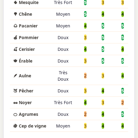
🌵 Mesquite
Très Fort
5
3
3
🌳 Chêne
Moyen
5
4
4
🌰 Pacanier
Moyen
4
5
5
🍎 Pommier
Doux
3
5
5
🍒 Cerisier
Doux
4
5
4
🍁 Érable
Doux
3
5
5
Très
🪶 Aulne
2
3
4
Doux
🍑 Pêcher
Doux
3
4
5
🥜 Noyer
Très Fort
4
3
2
🍊 Agrumes
Doux
2
4
5
🍇 Cep de vigne
Moyen
3
4
4