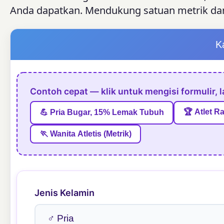
Anda dapatkan. Mendukung satuan metrik dan 
K
Contoh cepat — klik untuk mengisi formulir, l
🏆 Atlet R
💪 Pria Bugar, 15% Lemak Tubuh
🏃 Wanita Atletis (Metrik)
Jenis Kelamin