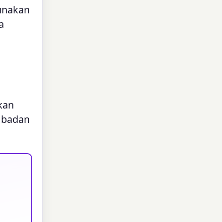
gunakan
a
kan
i badan