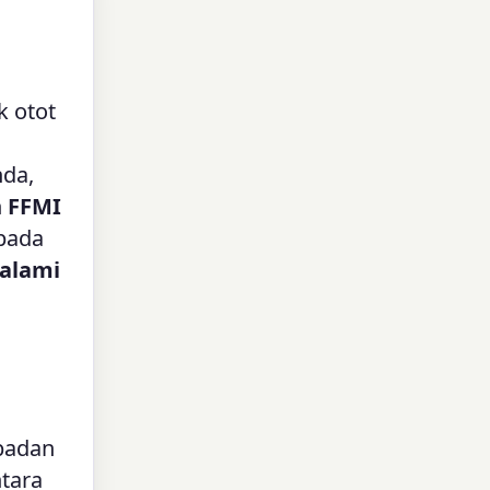
 otot
da,
n
FFMI
pada
 alami
 badan
ntara