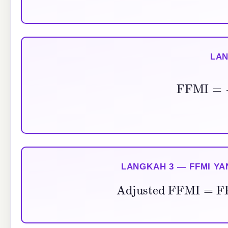
LAN
FFMI
=
Fat-Fre
LANGKAH 3 — FFMI YA
Adjusted FFMI
=