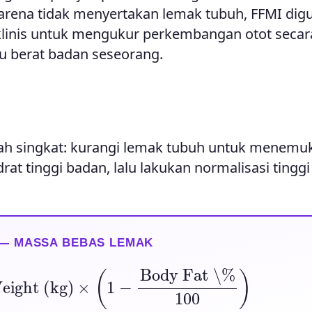
Karena tidak menyertakan lemak tubuh, FFMI di
n klinis untuk mengukur perkembangan otot secar
au berat badan seseorang.
h singkat: kurangi lemak tubuh untuk menemu
t tinggi badan, lalu lakukan normalisasi tingg
 — MASSA BEBAS LEMAK
eight (kg)
×
(
1
−
Body Fat \%
100
)