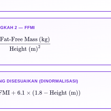
GKAH 2 — FFMI
e Mass (kg)
Height (m)
2
NG DISESUAIKAN (DINORMALISASI)
FFMI
+
6.1
×
(
1.8
−
Height (m)
)