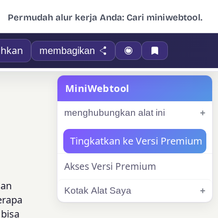
Permudah alur kerja Anda: Cari miniwebtool.
hkan
membagikan
MiniWebtool
menghubungkan alat ini
Tingkatkan ke Versi Premium
Akses Versi Premium
dan
Kotak Alat Saya
erapa
 bisa