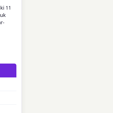
ki 11
tuk
r-