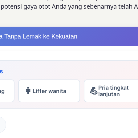
potensi gaya otot Anda yang sebenarnya telah 
sa Tanpa Lemak ke Kekuatan
is
Pria tingkat
👩
💪
ng
Lifter wanita
lanjutan