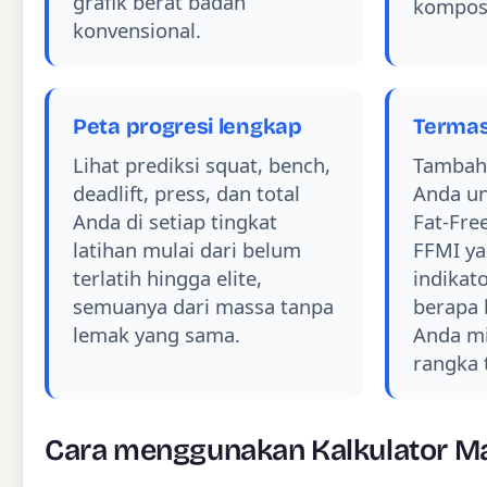
grafik berat badan
komposi
konvensional.
Peta progresi lengkap
Terma
Lihat prediksi squat, bench,
Tambahk
deadlift, press, dan total
Anda u
Anda di setiap tingkat
Fat-Fre
latihan mulai dari belum
FFMI ya
terlatih hingga elite,
indikat
semuanya dari massa tanpa
berapa 
lemak yang sama.
Anda mi
rangka 
Cara menggunakan Kalkulator M