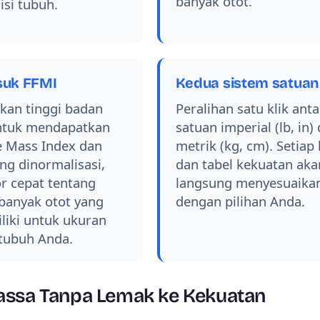
banyak otot.
si tubuh.
suk FFMI
Kedua sistem satuan
an tinggi badan
Peralihan satu klik anta
ntuk mendapatkan
satuan imperial (lb, in)
e Mass Index dan
metrik (kg, cm). Setiap 
ng dinormalisasi,
dan tabel kekuatan aka
or cepat tentang
langsung menyesuaika
banyak otot yang
dengan pilihan Anda.
liki untuk ukuran
tubuh Anda.
assa Tanpa Lemak ke Kekuatan