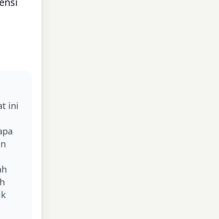
ensi
t ini
apa
an
ah
ah
ik