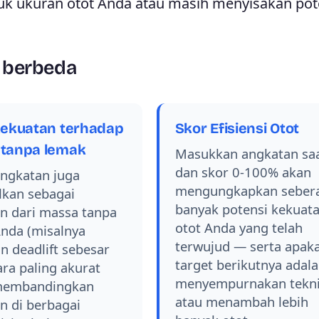
k ukuran otot Anda atau masih menyisakan pot
i berbeda
kekuatan terhadap
Skor Efisiensi Otot
tanpa lemak
Masukkan angkatan saa
dan skor 0-100% akan
angkatan juga
mengungkapkan seber
lkan sebagai
banyak potensi kekuat
an dari massa tanpa
otot Anda yang telah
nda (misalnya
terwujud — serta apak
n deadlift sebesar
target berikutnya adal
ara paling akurat
menyempurnakan tekn
membandingkan
atau menambah lebih
n di berbagai