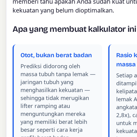
memberi tahu apakah Anda sudah kuat untu
kekuatan yang belum dioptimalkan.
Apa yang membuat kalkulator in
Otot, bukan berat badan
Rasio 
massa 
Prediksi didorong oleh
massa tubuh tanpa lemak —
Setiap 
jaringan tubuh yang
ditampi
menghasilkan kekuatan —
kelipat
sehingga tidak merugikan
lemak A
lifter ramping atau
angkata
menguntungkan mereka
2,8x), c
yang memiliki berat lebih
untuk 
besar seperti cara kerja
kekuata