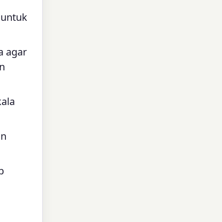
) untuk
a agar
n
kala
an
p