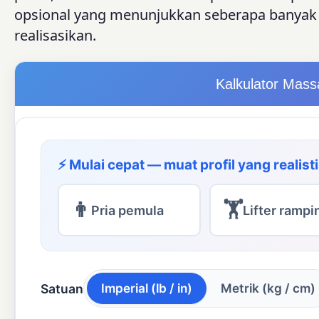
opsional yang menunjukkan seberapa banyak 
realisasikan.
Kalkulator Mas
⚡ Mulai cepat — muat profil yang realist
👨
🏋
Pria pemula
Lifter rampi
Imperial (lb / in)
Metrik (kg / cm)
Satuan