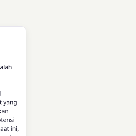
alah
i
t yang
kan
tensi
at ini,