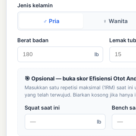
Jenis kelamin
♂ Pria
♀ Wanita
Berat badan
Lemak tu
lb
🎯 Opsional — buka skor Efisiensi Otot An
Masukkan satu repetisi maksimal (1RM) saat ini
yang telah terwujud. Biarkan kosong jika hanya 
Squat saat ini
Bench saa
lb