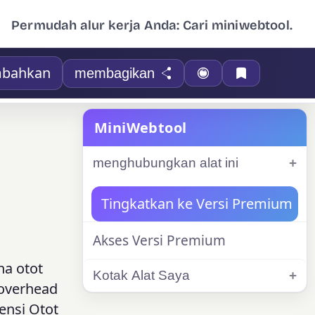
Permudah alur kerja Anda: Cari miniwebtool.
bahkan
membagikan
MiniWebtool
menghubungkan alat ini
Tingkatkan ke Versi Premium
Akses Versi Premium
na otot
Kotak Alat Saya
 overhead
ensi Otot