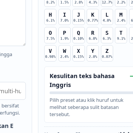
8.2%
1.5%
2.8%
4.3%
12.7%
2.2%
H
I
J
K
L
M
6.1%
7.0%
0.15%
0.77%
4.0%
2.4%
O
P
Q
R
S
T
7.5%
1.9%
0.10%
6.0%
6.3%
9.1%
V
W
X
Y
Z
Hingga
0.98%
2.4%
0.15%
2.0%
0.07%
Kesulitan teks bahasa
Inggris
Pilih preset atau klik huruf untuk
 bersifat
melihat seberapa sulit batasan
rfungsi.
tersebut.
kan E