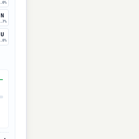
2.0%
N
6.7%
U
2.8%
—