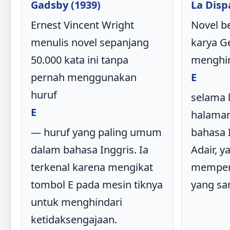
Gadsby (1939)
La Disp
Ernest Vincent Wright
Novel b
menulis novel sepanjang
karya Ge
50.000 kata ini tanpa
menghin
pernah menggunakan
E
huruf
selama l
E
halaman
— huruf yang paling umum
bahasa I
dalam bahasa Inggris. Ia
Adair, y
terkenal karena mengikat
memper
tombol E pada mesin tiknya
yang sa
untuk menghindari
ketidaksengajaan.