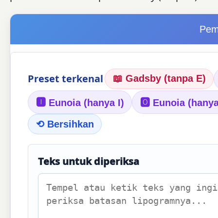
Pem
Preset terkenal
📖 Gadsby (tanpa E)
🅸 Eunoia (hanya I)
🅾 Eunoia (hany
⟲ Bersihkan
Teks untuk diperiksa