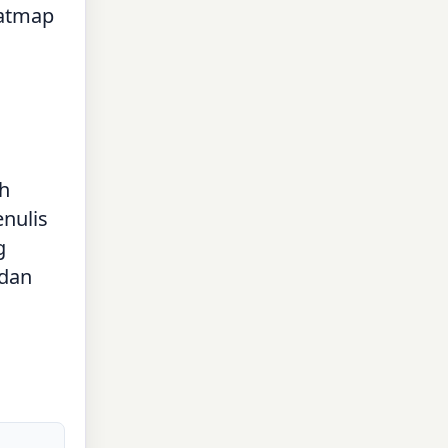
eatmap
ah
nulis
g
 dan