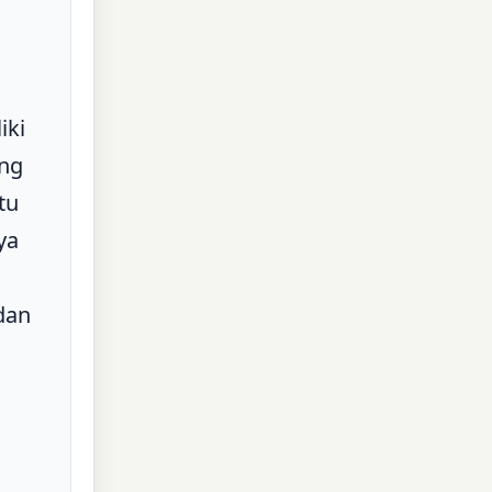
iki
ing
tu
ya
dan