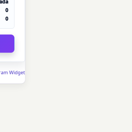
 ada
0
0
ram Widget