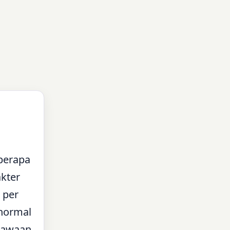
berapa
akter
 per
 normal
 bawaan