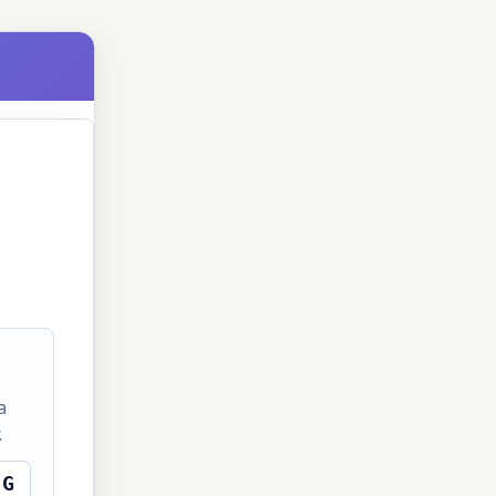
a
.
G