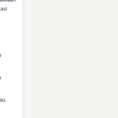
asi
b
n
tau