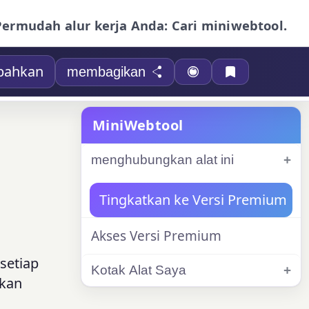
Permudah alur kerja Anda: Cari miniwebtool.
bahkan
membagikan
MiniWebtool
menghubungkan alat ini
Tingkatkan ke Versi Premium
Akses Versi Premium
setiap
Kotak Alat Saya
akan