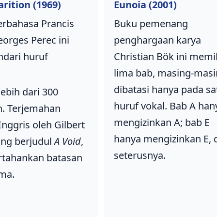
arition (1969)
Eunoia (2001)
erbahasa Prancis
Buku pemenang
orges Perec ini
penghargaan karya
dari huruf
Christian Bök ini memil
lima bab, masing-mas
dibatasi hanya pada sa
ebih dari 300
huruf vokal. Bab A han
. Terjemahan
mengizinkan A; bab E
nggris oleh Gilbert
hanya mengizinkan E, 
ang berjudul
A Void
,
seterusnya.
tahankan batasan
ma.