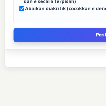
dan e secara terpisah)
Abaikan diakritik (cocokkan é den
Peri