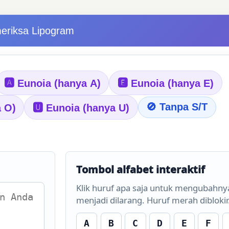
eriksa Lipogram
🅰 Eunoia (hanya A)
🅴 Eunoia (hanya E)
🚫 Tanpa S/T
a O)
🆄 Eunoia (hanya U)
Tombol alfabet interaktif
Klik huruf apa saja untuk mengubahny
menjadi dilarang. Huruf merah diblokir
A
B
C
D
E
F