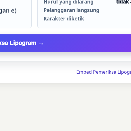
Huruf yang dilarang
tidak
gan e)
Pelanggaran langsung
Karakter diketik
ksa Lipogram →
Embed Pemeriksa Lipog