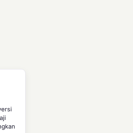
versi
ji
ngkan