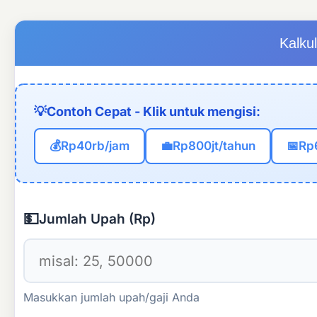
Kalkul
💡
Contoh Cepat - Klik untuk mengisi:
💰
Rp40rb/jam
💼
Rp800jt/tahun
📅
Rp
💵
Jumlah Upah (Rp)
Masukkan jumlah upah/gaji Anda