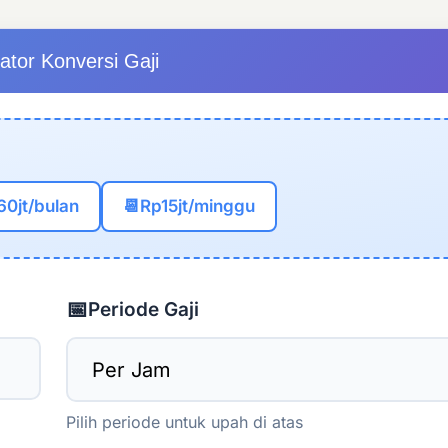
ator Konversi Gaji
60jt/bulan
📆
Rp15jt/minggu
📅
Periode Gaji
Pilih periode untuk upah di atas