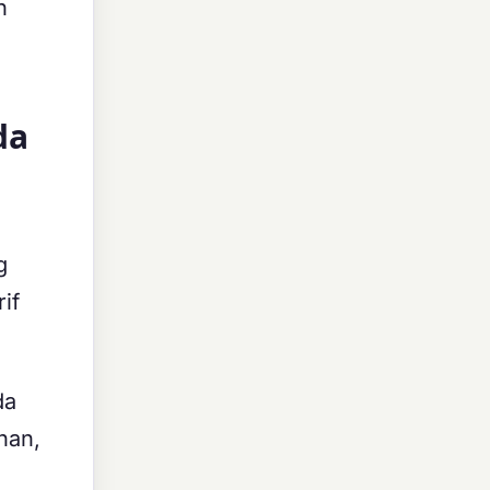
n
da
g
if
da
nan,