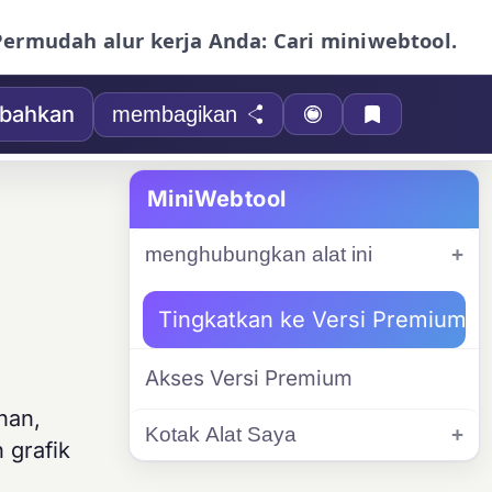
Permudah alur kerja Anda: Cari miniwebtool.
bahkan
membagikan
MiniWebtool
menghubungkan alat ini
Tingkatkan ke Versi Premium
Akses Versi Premium
nan,
Kotak Alat Saya
 grafik