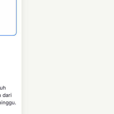
ruh
 dari
minggu.