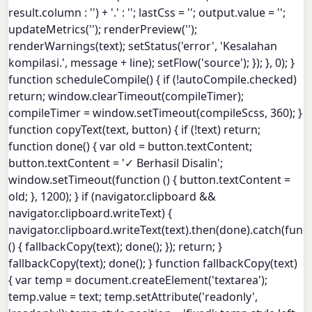
result.column : '') + '.' : ''; lastCss = ''; output.value = '';
updateMetrics(''); renderPreview('');
renderWarnings(text); setStatus('error', 'Kesalahan
kompilasi.', message + line); setFlow('source'); }); }, 0); }
function scheduleCompile() { if (!autoCompile.checked)
return; window.clearTimeout(compileTimer);
compileTimer = window.setTimeout(compileScss, 360); }
function copyText(text, button) { if (!text) return;
function done() { var old = button.textContent;
button.textContent = '✓ Berhasil Disalin';
window.setTimeout(function () { button.textContent =
old; }, 1200); } if (navigator.clipboard &&
navigator.clipboard.writeText) {
navigator.clipboard.writeText(text).then(done).catch(func
() { fallbackCopy(text); done(); }); return; }
fallbackCopy(text); done(); } function fallbackCopy(text)
{ var temp = document.createElement('textarea');
temp.value = text; temp.setAttribute('readonly',