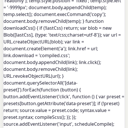
'readonly'); temp.style.position = 'fixed'; temp.style.left
= '-9999px'; document.body.appendChild(temp);
temp.select(); document.execCommand('copy');
document.body.removeChild(temp); } function
downloadCss() { if (!lastCss) return; var blob = new
Blob([lastCss], {type: 'text/css;charset=utf-8'}); var url =
URL.createObjectURL(blob); var link =
document.createElement('a'); link.href = url;
link.download = 'compiled.css';
document.body.appendChild(link); link.click();
document.body.removeChild(link);
URL.revokeObjectURL(url); }
document.querySelectorAll('[data-
preset]').forEach(function (button) {
button.addEventListener('click', function () { var preset =
presets[button.getAttribute('data-preset')]; if (!preset)
return; source.value = preset.code; syntax.value =
preset.syntax; compileScss(); }); });
source.addEventListener('input', scheduleCompile);