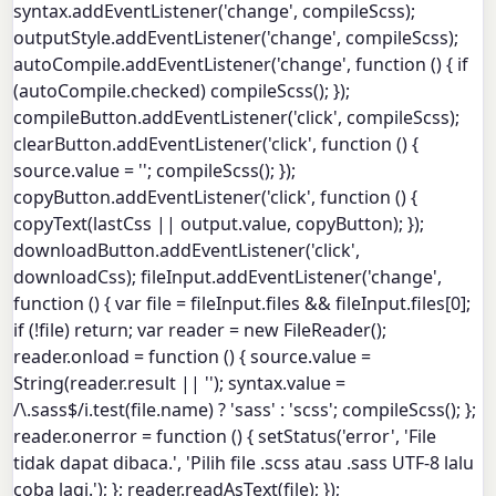
syntax.addEventListener('change', compileScss);
outputStyle.addEventListener('change', compileScss);
autoCompile.addEventListener('change', function () { if
(autoCompile.checked) compileScss(); });
compileButton.addEventListener('click', compileScss);
clearButton.addEventListener('click', function () {
source.value = ''; compileScss(); });
copyButton.addEventListener('click', function () {
copyText(lastCss || output.value, copyButton); });
downloadButton.addEventListener('click',
downloadCss); fileInput.addEventListener('change',
function () { var file = fileInput.files && fileInput.files[0];
if (!file) return; var reader = new FileReader();
reader.onload = function () { source.value =
String(reader.result || ''); syntax.value =
/\.sass$/i.test(file.name) ? 'sass' : 'scss'; compileScss(); };
reader.onerror = function () { setStatus('error', 'File
tidak dapat dibaca.', 'Pilih file .scss atau .sass UTF-8 lalu
coba lagi.'); }; reader.readAsText(file); });