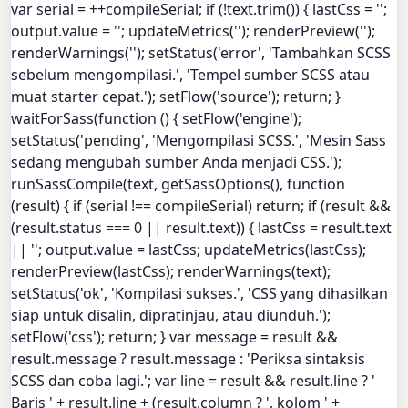
var serial = ++compileSerial; if (!text.trim()) { lastCss = '';
output.value = ''; updateMetrics(''); renderPreview('');
renderWarnings(''); setStatus('error', 'Tambahkan SCSS
sebelum mengompilasi.', 'Tempel sumber SCSS atau
muat starter cepat.'); setFlow('source'); return; }
waitForSass(function () { setFlow('engine');
setStatus('pending', 'Mengompilasi SCSS.', 'Mesin Sass
sedang mengubah sumber Anda menjadi CSS.');
runSassCompile(text, getSassOptions(), function
(result) { if (serial !== compileSerial) return; if (result &&
(result.status === 0 || result.text)) { lastCss = result.text
|| ''; output.value = lastCss; updateMetrics(lastCss);
renderPreview(lastCss); renderWarnings(text);
setStatus('ok', 'Kompilasi sukses.', 'CSS yang dihasilkan
siap untuk disalin, dipratinjau, atau diunduh.');
setFlow('css'); return; } var message = result &&
result.message ? result.message : 'Periksa sintaksis
SCSS dan coba lagi.'; var line = result && result.line ? '
Baris ' + result.line + (result.column ? ', kolom ' +