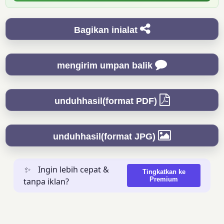
Bagikan inialat
mengirim umpan balik
unduhhasil(format PDF)
unduhhasil(format JPG)
✨
Ingin lebih cepat &
Tingkatkan ke
Premium
tanpa iklan?