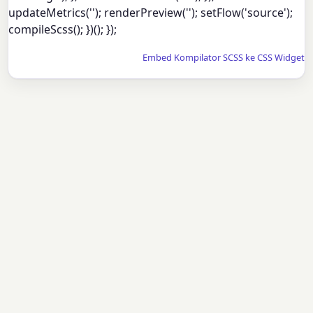
updateMetrics(''); renderPreview(''); setFlow('source');
compileScss(); })(); });
Embed Kompilator SCSS ke CSS Widget