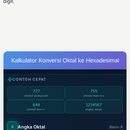
digit.
Kalkulator Konversi Oktal ke Hexadesimal
CONTOH CEPAT
777
755
chmod semua izin
chmod rwxr-xr-x
644
1234567
chmod rw-r--r--
angka besar
Angka Oktal
8
Basis-8