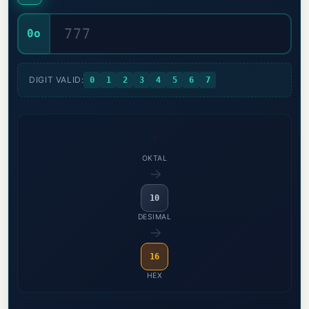
0o
DIGIT VALID:
0
1
2
3
4
5
6
7
8
OKTAL
→
10
DESIMAL
→
16
HEX