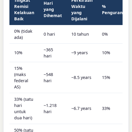
Tingkat
Perkiraan
Hari
Remisi
Waktu
%
yang
Kelakuan
yang
Pengurangan
Dihemat
Baik
Dijalani
0% (tidak
0 hari
10 tahun
0%
ada)
~365
10%
~9 years
10%
hari
15%
(maks
~548
~8.5 years
15%
federal
hari
AS)
33% (satu
hari
~1.218
~6.7 years
33%
untuk
hari
dua hari)
50% (satu