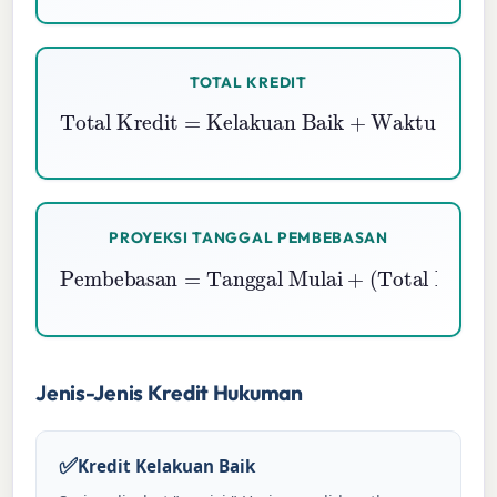
TOTAL KREDIT
Total Kredit
Waktu Kerja
=
Kelakuan Baik
+
Program
+
PROYEKSI TANGGAL PEMBEBASAN
Pembebasan
Total Hari
−
=
Total Kredit
Tanggal Mulai
)
+
(
Jenis-Jenis Kredit Hukuman
✅
Kredit Kelakuan Baik