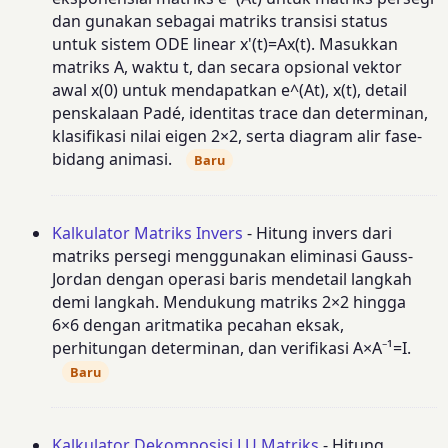
dan gunakan sebagai matriks transisi status
untuk sistem ODE linear x'(t)=Ax(t). Masukkan
matriks A, waktu t, dan secara opsional vektor
awal x(0) untuk mendapatkan e^(At), x(t), detail
penskalaan Padé, identitas trace dan determinan,
klasifikasi nilai eigen 2×2, serta diagram alir fase-
bidang animasi.
Baru
Kalkulator Matriks Invers
- Hitung invers dari
matriks persegi menggunakan eliminasi Gauss-
Jordan dengan operasi baris mendetail langkah
demi langkah. Mendukung matriks 2×2 hingga
6×6 dengan aritmatika pecahan eksak,
perhitungan determinan, dan verifikasi A×A⁻¹=I.
Baru
Kalkulator Dekomposisi LU Matriks
- Hitung