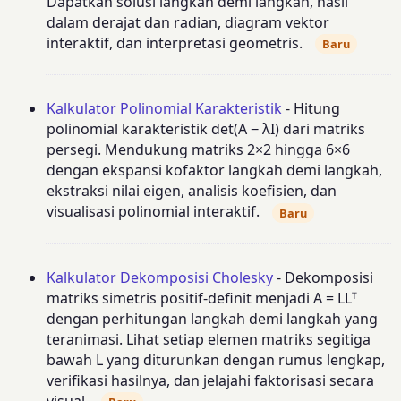
Dapatkan solusi langkah demi langkah, hasil
dalam derajat dan radian, diagram vektor
interaktif, dan interpretasi geometris.
Baru
Kalkulator Polinomial Karakteristik
- Hitung
polinomial karakteristik det(A − λI) dari matriks
persegi. Mendukung matriks 2×2 hingga 6×6
dengan ekspansi kofaktor langkah demi langkah,
ekstraksi nilai eigen, analisis koefisien, dan
visualisasi polinomial interaktif.
Baru
Kalkulator Dekomposisi Cholesky
- Dekomposisi
matriks simetris positif-definit menjadi A = LLᵀ
dengan perhitungan langkah demi langkah yang
teranimasi. Lihat setiap elemen matriks segitiga
bawah L yang diturunkan dengan rumus lengkap,
verifikasi hasilnya, dan jelajahi faktorisasi secara