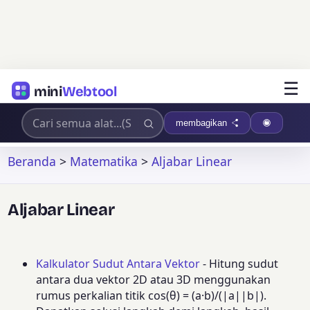
☰
mini
Webtool
membagikan
Beranda
>
Matematika
>
Aljabar Linear
Aljabar Linear
Kalkulator Sudut Antara Vektor
- Hitung sudut
antara dua vektor 2D atau 3D menggunakan
rumus perkalian titik cos(θ) = (a·b)/(|a||b|).