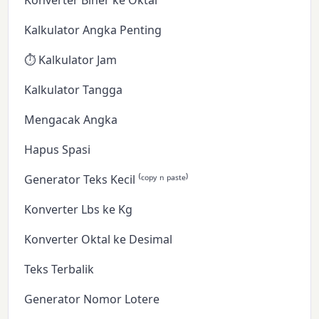
Konverter Biner ke Oktal
Kalkulator Angka Penting
⏱️ Kalkulator Jam
Kalkulator Tangga
Mengacak Angka
Hapus Spasi
Generator Teks Kecil ⁽ᶜᵒᵖʸ ⁿ ᵖᵃˢᵗᵉ⁾
Konverter Lbs ke Kg
Konverter Oktal ke Desimal
Teks Terbalik
Generator Nomor Lotere