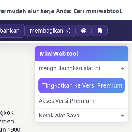
Permudah alur kerja Anda: Cari miniwebtool.
bahkan
membagikan
MiniWebtool
menghubungkan alat ini
Tingkatkan ke Versi Premium
Akses Versi Premium
ngkok
Kotak Alat Saya
lemen
hun 1900