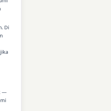
Bumi
n
. Di
an
jika
k —
emi