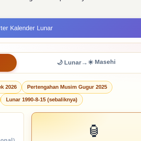
ter Kalender Lunar
☀️ Masehi
→
🌙 Lunar
ek 2026
Pertengahan Musim Gugur 2025
Lunar 1990-8-15 (sebaliknya)
🏮
ional)