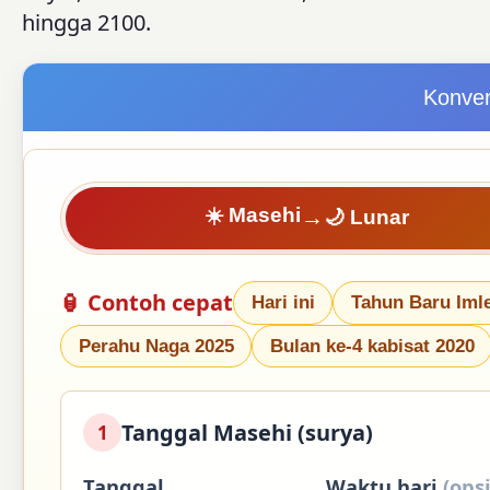
hingga 2100.
Konver
☀️ Masehi
→
🌙 Lunar
🏮 Contoh cepat
Hari ini
Tahun Baru Iml
Perahu Naga 2025
Bulan ke-4 kabisat 2020
Tanggal Masehi (surya)
1
Tanggal
Waktu hari
(ops