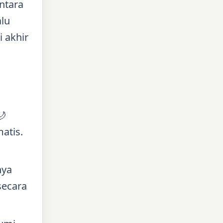
ntara
alu
 akhir

atis.
ya
secara