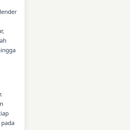
lender
r,
gah
hingga
.
an
tiap
r pada