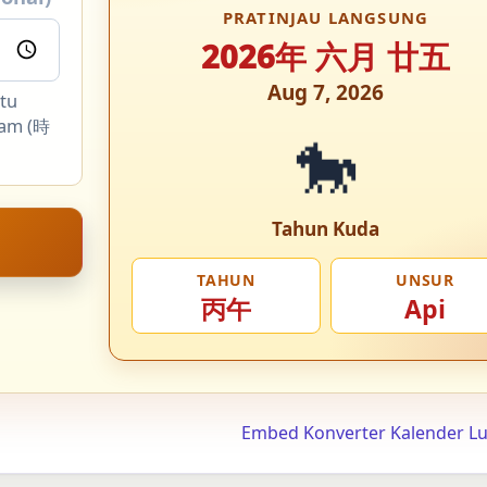
PRATINJAU LANGSUNG
2026年 六月 廿五
Aug 7, 2026
tu
Jam (時
🐎
Tahun Kuda
TAHUN
UNSUR
丙午
Api
Embed Konverter Kalender L