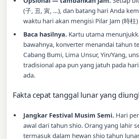
Opsional — tambahkan jam.
Setiap bl
(子, 丑, 寅, …), dan batang hari Anda ke
waktu hari akan mengisi Pilar Jam (時柱)
Baca hasilnya.
Kartu utama menunjukka
bawahnya, konverter menandai tahun te
Cabang Bumi, Lima Unsur, Yin/Yang, unsur
tradisional apa pun yang jatuh pada hari 
ada.
Fakta cepat tanggal lunar yang diung
Jangkar Festival Musim Semi.
Hari per
awal dari tahun shio. Orang yang lahir s
termasuk dalam hewan shio tahun luna