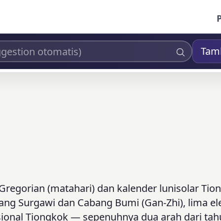
Tam
Gregorian (matahari) dan kalender lunisolar Tio
Batang Surgawi dan Cabang Bumi (Gan-Zhi), lima e
adisional Tiongkok — sepenuhnya dua arah dari ta