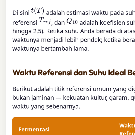
t
(
T
)
Di sini
adalah estimasi waktu pada su
T
r
e
f
Q
10
referensi
, dan
adalah koefisien suh
hingga 2,5). Ketika suhu Anda berada di ata
waktunya menjadi lebih pendek; ketika bera
waktunya bertambah lama.
Waktu Referensi dan Suhu Ideal B
Berikut adalah titik referensi umum yang dig
bukan jaminan — kekuatan kultur, garam, 
waktu yang sebenarnya.
Wakt
Fermentasi
Refer