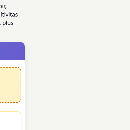
ir,
tivitas
 plus