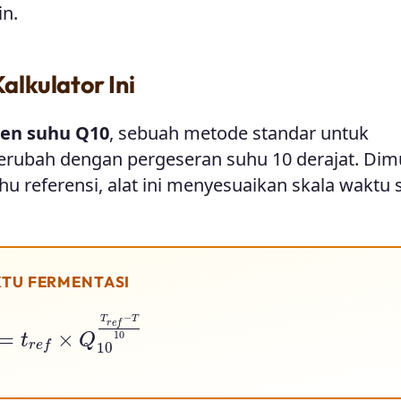
n.
lkulator Ini
ien suhu Q10
, sebuah metode standar untuk
rubah dengan pergeseran suhu 10 derajat. Dimu
hu referensi, alat ini menyesuaikan skala waktu 
TU FERMENTASI
e
f
×
Q
10
T
r
e
f
−
T
10