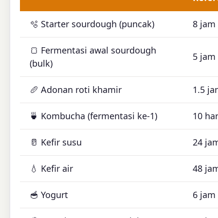
🫧 Starter sourdough (puncak)
8 jam
🍞 Fermentasi awal sourdough
5 jam
(bulk)
🥖 Adonan roti khamir
1.5 j
🍵 Kombucha (fermentasi ke-1)
10 har
🥛 Kefir susu
24 ja
💧 Kefir air
48 ja
🥣 Yogurt
6 jam