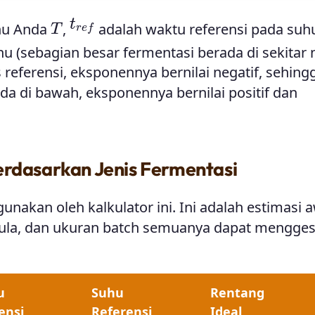
t
r
e
f
T
hu Anda
,
adalah waktu referensi pada suh
u (sebagian besar fermentasi berada di sekitar n
s referensi, eksponennya bernilai negatif, sehing
da di bawah, eksponennya bernilai positif dan
erdasarkan Jenis Fermentasi
unakan oleh kalkulator ini. Ini adalah estimasi a
gula, dan ukuran batch semuanya dapat mengges
u
Suhu
Rentang
ensi
Referensi
Ideal