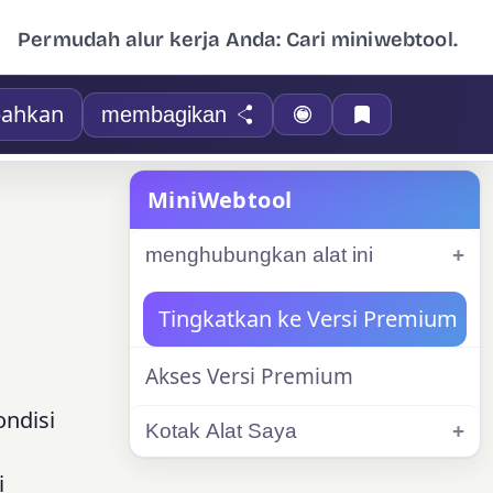
Permudah alur kerja Anda: Cari miniwebtool.
ahkan
membagikan
MiniWebtool
menghubungkan alat ini
Tingkatkan ke Versi Premium
Akses Versi Premium
ondisi
Kotak Alat Saya
i