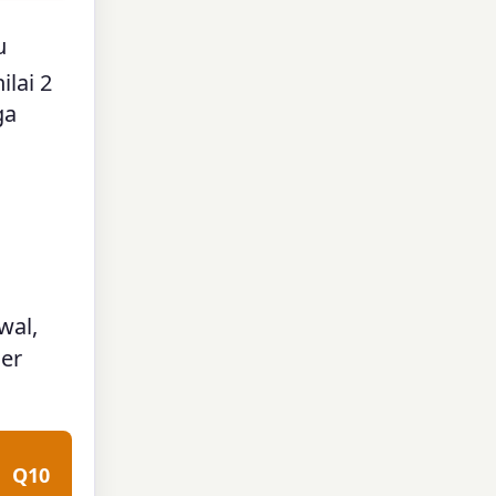
u
ilai 2
ga
wal,
er
Q10