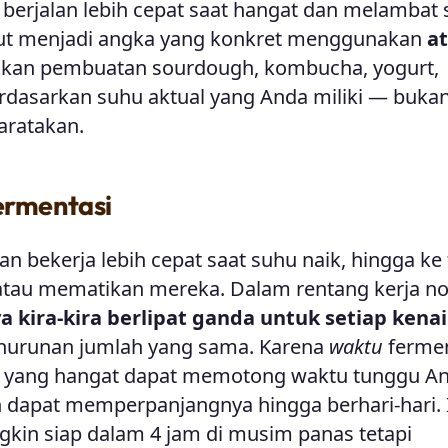
 berjalan lebih cepat saat hangat dan melambat 
but menjadi angka yang konkret menggunakan
a
akan pembuatan sourdough, kombucha, yogurt,
 berdasarkan suhu aktual yang Anda miliki — buka
aratakan.
rmentasi
n bekerja lebih cepat saat suhu naik, hingga ke t
tau mematikan mereka. Dalam rentang kerja n
a kira-kira berlipat ganda untuk setiap kena
nurunan jumlah yang sama. Karena
waktu
fermen
r yang hangat dapat memotong waktu tunggu A
n dapat memperpanjangnya hingga berhari-hari. 
in siap dalam 4 jam di musim panas tetapi