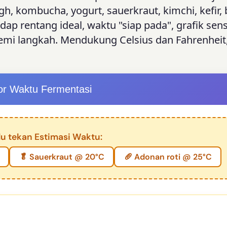
, kombucha, yogurt, sauerkraut, kimchi, kefir, b
dap rentang ideal, waktu "siap pada", grafik sensi
emi langkah. Mendukung Celsius dan Fahrenheit,
tor Waktu Fermentasi
lu tekan Estimasi Waktu:
🥬 Sauerkraut @ 20°C
🥖 Adonan roti @ 25°C