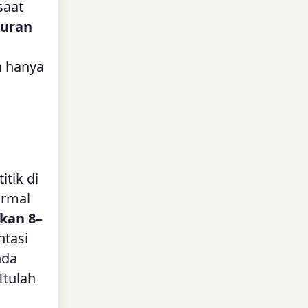
saat
turan
n hanya
itik di
ormal
ikan 8–
tasi
nda
Itulah