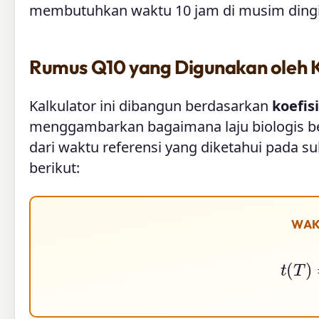
membutuhkan waktu 10 jam di musim dingi
Rumus Q10 yang Digunakan oleh Ka
Kalkulator ini dibangun berdasarkan
koefis
menggambarkan bagaimana laju biologis be
dari waktu referensi yang diketahui pada su
berikut:
WAK
t
(
T
)
=
t
r