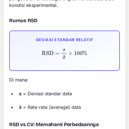
kondisi eksperimental.
Rumus RSD
DEVIASI STANDAR RELATIF
RSD
=
s
x
¯
×
100
%
Di mana:
s
= Deviasi standar data
x̄
= Rata-rata (average) data
RSD vs CV: Memahami Perbedaannya