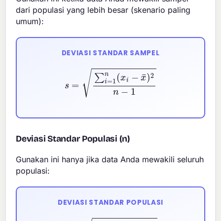
dari populasi yang lebih besar (skenario paling
umum):
DEVIASI STANDAR SAMPEL
s
=
∑
i
=
1
n
(
x
i
−
x
¯
)
2
n
−
1
Deviasi Standar Populasi (n)
Gunakan ini hanya jika data Anda mewakili seluruh
populasi:
DEVIASI STANDAR POPULASI
σ
=
∑
i
=
1
n
(
x
i
−
μ
)
2
n