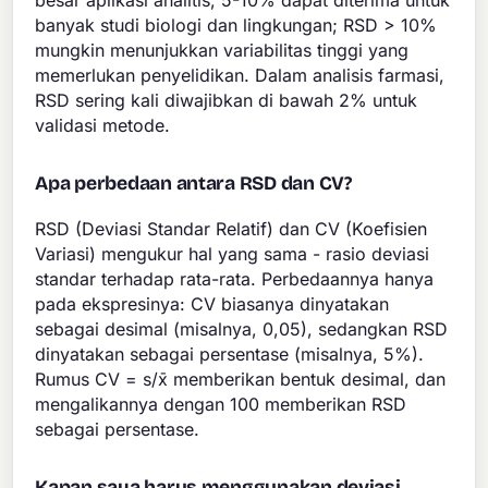
besar aplikasi analitis; 5-10% dapat diterima untuk
banyak studi biologi dan lingkungan; RSD > 10%
mungkin menunjukkan variabilitas tinggi yang
memerlukan penyelidikan. Dalam analisis farmasi,
RSD sering kali diwajibkan di bawah 2% untuk
validasi metode.
Apa perbedaan antara RSD dan CV?
RSD (Deviasi Standar Relatif) dan CV (Koefisien
Variasi) mengukur hal yang sama - rasio deviasi
standar terhadap rata-rata. Perbedaannya hanya
pada ekspresinya: CV biasanya dinyatakan
sebagai desimal (misalnya, 0,05), sedangkan RSD
dinyatakan sebagai persentase (misalnya, 5%).
Rumus CV = s/x̄ memberikan bentuk desimal, dan
mengalikannya dengan 100 memberikan RSD
sebagai persentase.
Kapan saya harus menggunakan deviasi