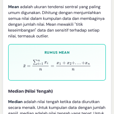
Mean
adalah ukuran tendensi sentral yang paling
umum digunakan. Dihitung dengan menjumlahkan
semua nilai dalam kumpulan data dan membaginya
dengan jumlah nilai. Mean mewakili "titik
keseimbangan" data dan sensitif terhadap setiap
nilai, termasuk outlier.
RUMUS MEAN
x
¯
=
∑
i
=
1
n
x
i
n
=
x
1
+
x
2
+
.
.
.
+
x
n
n
Median (Nilai Tengah)
Median
adalah nilai tengah ketika data diurutkan
secara menaik. Untuk kumpulan data dengan jumlah
ganjil, median adalah nilai tengah yang tepat. Untuk