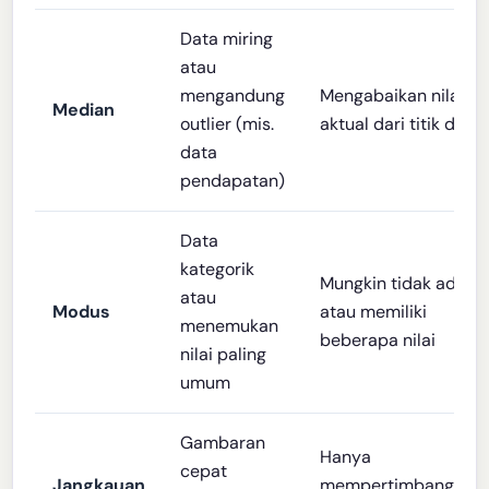
Data miring
atau
mengandung
Mengabaikan nilai
Median
outlier (mis.
aktual dari titik data
data
pendapatan)
Data
kategorik
Mungkin tidak ada
atau
Modus
atau memiliki
menemukan
beberapa nilai
nilai paling
umum
Gambaran
Hanya
cepat
Jangkauan
mempertimbangkan