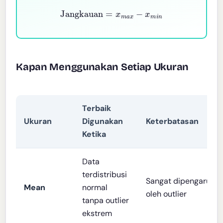
Jangkauan
=
x
m
a
x
−
x
m
i
n
Kapan Menggunakan Setiap Ukuran
Terbaik
Ukuran
Digunakan
Keterbatasan
Ketika
Data
terdistribusi
Sangat dipengaruhi
Mean
normal
oleh outlier
tanpa outlier
ekstrem