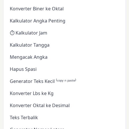
Konverter Biner ke Oktal
Kalkulator Angka Penting
⏱️ Kalkulator Jam
Kalkulator Tangga
Mengacak Angka
Hapus Spasi
Generator Teks Kecil ⁽ᶜᵒᵖʸ ⁿ ᵖᵃˢᵗᵉ⁾
Konverter Lbs ke Kg
Konverter Oktal ke Desimal
Teks Terbalik