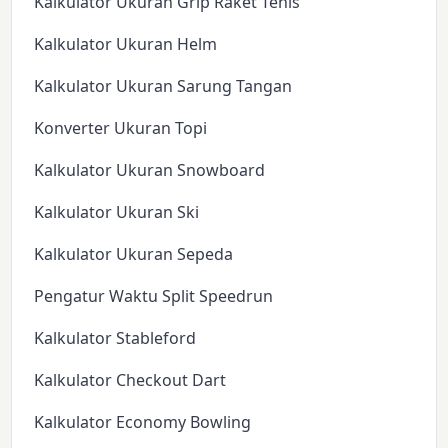
Kalkulator Ukuran Grip Raket Tenis
Kalkulator Ukuran Helm
Kalkulator Ukuran Sarung Tangan
Konverter Ukuran Topi
Kalkulator Ukuran Snowboard
Kalkulator Ukuran Ski
Kalkulator Ukuran Sepeda
Pengatur Waktu Split Speedrun
Kalkulator Stableford
Kalkulator Checkout Dart
Kalkulator Economy Bowling