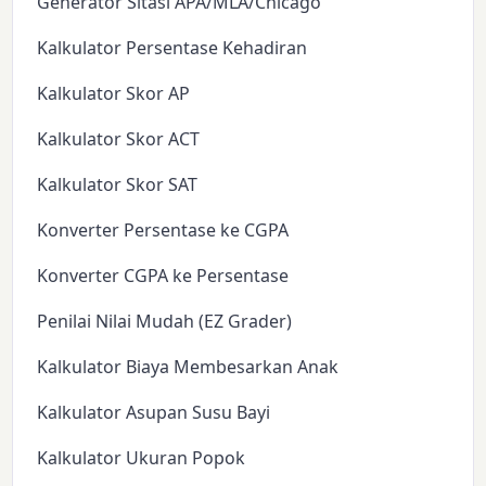
Generator Sitasi APA/MLA/Chicago
Kalkulator Persentase Kehadiran
Kalkulator Skor AP
Kalkulator Skor ACT
Kalkulator Skor SAT
Konverter Persentase ke CGPA
Konverter CGPA ke Persentase
Penilai Nilai Mudah (EZ Grader)
Kalkulator Biaya Membesarkan Anak
Kalkulator Asupan Susu Bayi
Kalkulator Ukuran Popok