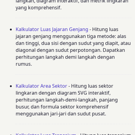
langkah, diagram interaktif, dan metrik lingkaran
yang komprehensif.
Kalkulator Luas Jajaran Genjang
- Hitung luas
jajaran genjang menggunakan tiga metode: alas
dan tinggi, dua sisi dengan sudut yang diapit, atau
diagonal dengan sudut perpotongan. Dapatkan
perhitungan langkah demi langkah dengan
rumus.
Kalkulator Area Sektor
- Hitung luas sektor
lingkaran dengan diagram SVG interaktif,
perhitungan langkah-demi-langkah, panjang
busur, dan formula sektor komprehensif
menggunakan jari-jari dan sudut pusat.