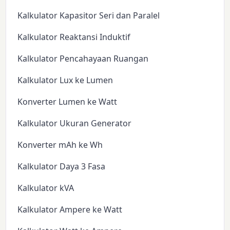
Kalkulator Kapasitor Seri dan Paralel
Kalkulator Reaktansi Induktif
Kalkulator Pencahayaan Ruangan
Kalkulator Lux ke Lumen
Konverter Lumen ke Watt
Kalkulator Ukuran Generator
Konverter mAh ke Wh
Kalkulator Daya 3 Fasa
Kalkulator kVA
Kalkulator Ampere ke Watt