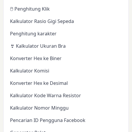
🖱️ Penghitung Klik
Kalkulator Rasio Gigi Sepeda
Penghitung karakter
👙 Kalkulator Ukuran Bra
Konverter Hex ke Biner
Kalkulator Komisi
Konverter Hex ke Desimal
Kalkulator Kode Warna Resistor
Kalkulator Nomor Minggu
Pencarian ID Pengguna Facebook