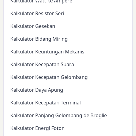
Kalkulator Watt ke Ampere
Kalkulator Resistor Seri
Kalkulator Gesekan
Kalkulator Bidang Miring
Kalkulator Keuntungan Mekanis
Kalkulator Kecepatan Suara
Kalkulator Kecepatan Gelombang
Kalkulator Daya Apung
Kalkulator Kecepatan Terminal
Kalkulator Panjang Gelombang de Broglie
Kalkulator Energi Foton