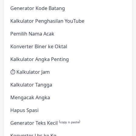
Generator Kode Batang
Kalkulator Penghasilan YouTube
Pemilih Nama Acak
Konverter Biner ke Oktal
Kalkulator Angka Penting
⏱️ Kalkulator Jam
Kalkulator Tangga
Mengacak Angka
Hapus Spasi
Generator Teks Kecil ⁽ᶜᵒᵖʸ ⁿ ᵖᵃˢᵗᵉ⁾
Konverter Lbs ke Kg