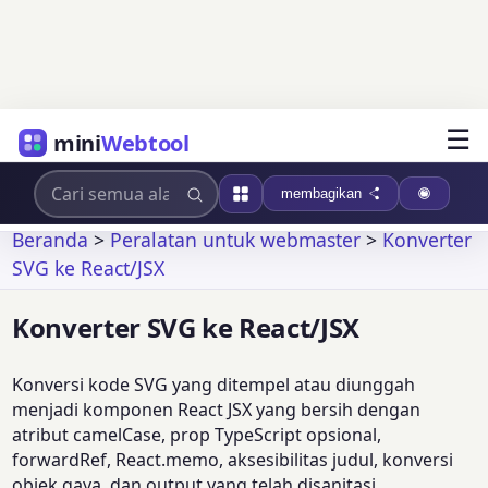
☰
mini
Webtool
membagikan
Beranda
>
Peralatan untuk webmaster
>
Konverter
SVG ke React/JSX
Konverter SVG ke React/JSX
Konversi kode SVG yang ditempel atau diunggah
menjadi komponen React JSX yang bersih dengan
atribut camelCase, prop TypeScript opsional,
forwardRef, React.memo, aksesibilitas judul, konversi
objek gaya, dan output yang telah disanitasi.