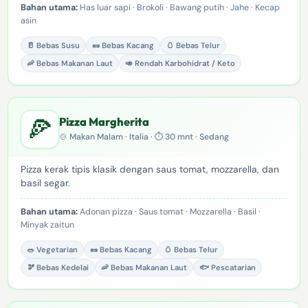
Bahan utama:
Has luar sapi · Brokoli · Bawang putih · Jahe · Kecap
asin
🥛 Bebas Susu
🥜 Bebas Kacang
🥚 Bebas Telur
🦐 Bebas Makanan Laut
🥑 Rendah Karbohidrat / Keto
🍕
Pizza Margherita
🍲 Makan Malam · Italia · ⏱ 30 mnt · Sedang
Pizza kerak tipis klasik dengan saus tomat, mozzarella, dan
basil segar.
Bahan utama:
Adonan pizza · Saus tomat · Mozzarella · Basil ·
Minyak zaitun
🥗 Vegetarian
🥜 Bebas Kacang
🥚 Bebas Telur
🫘 Bebas Kedelai
🦐 Bebas Makanan Laut
🐟 Pescatarian