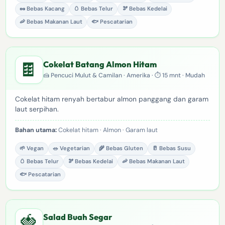
🥜 Bebas Kacang
🥚 Bebas Telur
🫘 Bebas Kedelai
🦐 Bebas Makanan Laut
🐟 Pescatarian
🍫
Cokelat Batang Almon Hitam
🍰 Pencuci Mulut & Camilan · Amerika · ⏱ 15 mnt · Mudah
Cokelat hitam renyah bertabur almon panggang dan garam
laut serpihan.
Bahan utama:
Cokelat hitam · Almon · Garam laut
🌱 Vegan
🥗 Vegetarian
🌾 Bebas Gluten
🥛 Bebas Susu
🥚 Bebas Telur
🫘 Bebas Kedelai
🦐 Bebas Makanan Laut
🐟 Pescatarian
🍓
Salad Buah Segar