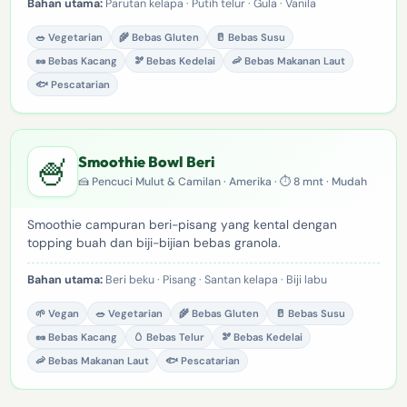
Bahan utama:
Parutan kelapa · Putih telur · Gula · Vanila
🥗 Vegetarian
🌾 Bebas Gluten
🥛 Bebas Susu
🥜 Bebas Kacang
🫘 Bebas Kedelai
🦐 Bebas Makanan Laut
🐟 Pescatarian
🍧
Smoothie Bowl Beri
🍰 Pencuci Mulut & Camilan · Amerika · ⏱ 8 mnt · Mudah
Smoothie campuran beri-pisang yang kental dengan
topping buah dan biji-bijian bebas granola.
Bahan utama:
Beri beku · Pisang · Santan kelapa · Biji labu
🌱 Vegan
🥗 Vegetarian
🌾 Bebas Gluten
🥛 Bebas Susu
🥜 Bebas Kacang
🥚 Bebas Telur
🫘 Bebas Kedelai
🦐 Bebas Makanan Laut
🐟 Pescatarian