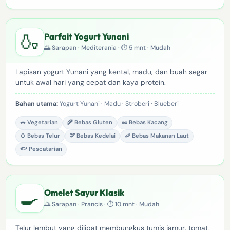
🍶
Parfait Yogurt Yunani
🌅 Sarapan · Mediterania · ⏱ 5 mnt · Mudah
Lapisan yogurt Yunani yang kental, madu, dan buah segar
untuk awal hari yang cepat dan kaya protein.
Bahan utama:
Yogurt Yunani · Madu · Stroberi · Blueberi
🥗 Vegetarian
🌾 Bebas Gluten
🥜 Bebas Kacang
🥚 Bebas Telur
🫘 Bebas Kedelai
🦐 Bebas Makanan Laut
🐟 Pescatarian
🍳
Omelet Sayur Klasik
🌅 Sarapan · Prancis · ⏱ 10 mnt · Mudah
Telur lembut yang dilipat membungkus tumis jamur, tomat,