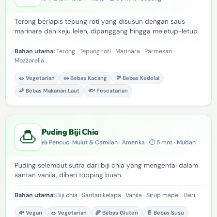
Terong berlapis tepung roti yang disusun dengan saus
marinara dan keju leleh, dipanggang hingga meletup-letup.
Bahan utama:
Terong · Tepung roti · Marinara · Parmesan ·
Mozzarella
🥗 Vegetarian
🥜 Bebas Kacang
🫘 Bebas Kedelai
🦐 Bebas Makanan Laut
🐟 Pescatarian
🍮
Puding Biji Chia
🍰 Pencuci Mulut & Camilan · Amerika · ⏱ 5 mnt · Mudah
Puding selembut sutra dari biji chia yang mengental dalam
santan vanila, diberi topping buah.
Bahan utama:
Biji chia · Santan kelapa · Vanila · Sirup mapel · Beri
🌱 Vegan
🥗 Vegetarian
🌾 Bebas Gluten
🥛 Bebas Susu