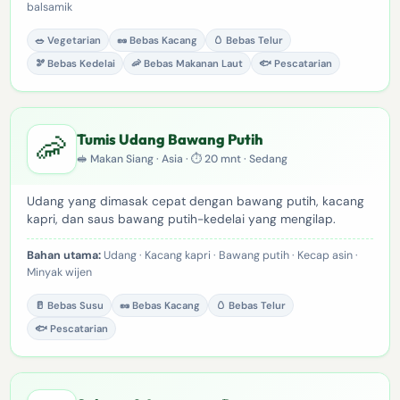
balsamik
🥗 Vegetarian
🥜 Bebas Kacang
🥚 Bebas Telur
🫘 Bebas Kedelai
🦐 Bebas Makanan Laut
🐟 Pescatarian
🦐
Tumis Udang Bawang Putih
🥪 Makan Siang · Asia · ⏱ 20 mnt · Sedang
Udang yang dimasak cepat dengan bawang putih, kacang
kapri, dan saus bawang putih-kedelai yang mengilap.
Bahan utama:
Udang · Kacang kapri · Bawang putih · Kecap asin ·
Minyak wijen
🥛 Bebas Susu
🥜 Bebas Kacang
🥚 Bebas Telur
🐟 Pescatarian