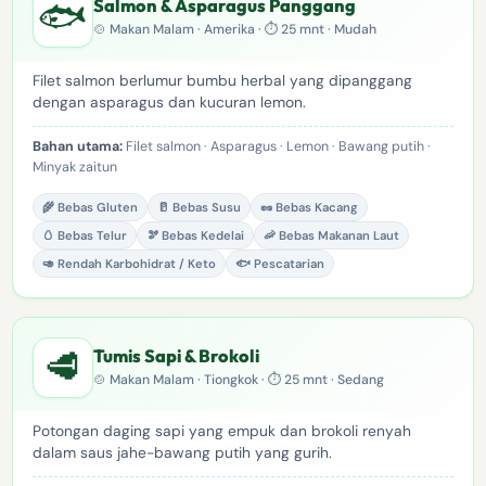
🐟
Salmon & Asparagus Panggang
🍲 Makan Malam · Amerika · ⏱ 25 mnt · Mudah
Filet salmon berlumur bumbu herbal yang dipanggang
dengan asparagus dan kucuran lemon.
Bahan utama:
Filet salmon · Asparagus · Lemon · Bawang putih ·
Minyak zaitun
🌾 Bebas Gluten
🥛 Bebas Susu
🥜 Bebas Kacang
🥚 Bebas Telur
🫘 Bebas Kedelai
🦐 Bebas Makanan Laut
🥑 Rendah Karbohidrat / Keto
🐟 Pescatarian
🥩
Tumis Sapi & Brokoli
🍲 Makan Malam · Tiongkok · ⏱ 25 mnt · Sedang
Potongan daging sapi yang empuk dan brokoli renyah
dalam saus jahe-bawang putih yang gurih.