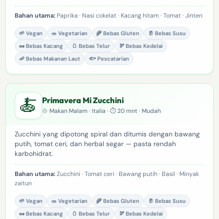
Bahan utama:
Paprika · Nasi cokelat · Kacang hitam · Tomat · Jinten
🌱 Vegan
🥗 Vegetarian
🌾 Bebas Gluten
🥛 Bebas Susu
🥜 Bebas Kacang
🥚 Bebas Telur
🫘 Bebas Kedelai
🦐 Bebas Makanan Laut
🐟 Pescatarian
🍝
Primavera Mi Zucchini
🍲 Makan Malam · Italia · ⏱ 20 mnt · Mudah
Zucchini yang dipotong spiral dan ditumis dengan bawang
putih, tomat ceri, dan herbal segar — pasta rendah
karbohidrat.
Bahan utama:
Zucchini · Tomat ceri · Bawang putih · Basil · Minyak
zaitun
🌱 Vegan
🥗 Vegetarian
🌾 Bebas Gluten
🥛 Bebas Susu
🥜 Bebas Kacang
🥚 Bebas Telur
🫘 Bebas Kedelai