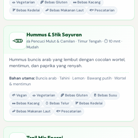
🥗 Vegetarian
🌾 Bebas Gluten
🥜 Bebas Kacang
🫘 Bebas Kedelai
🦐 Bebas Makanan Laut
🐟 Pescatarian
Hummus & Stik Sayuran
🥕
🍰 Pencuci Mulut & Camilan · Timur Tengah · ⏱ 10 mnt ·
Mudah
Hummus buncis arab yang lembut dengan cocolan wortel,
mentimun, dan paprika yang renyah.
Bahan utama:
Buncis arab · Tahini · Lemon · Bawang putih · Wortel
& mentimun
🌱 Vegan
🥗 Vegetarian
🌾 Bebas Gluten
🥛 Bebas Susu
🥜 Bebas Kacang
🥚 Bebas Telur
🫘 Bebas Kedelai
🦐 Bebas Makanan Laut
🐟 Pescatarian
Trail Mix Energi