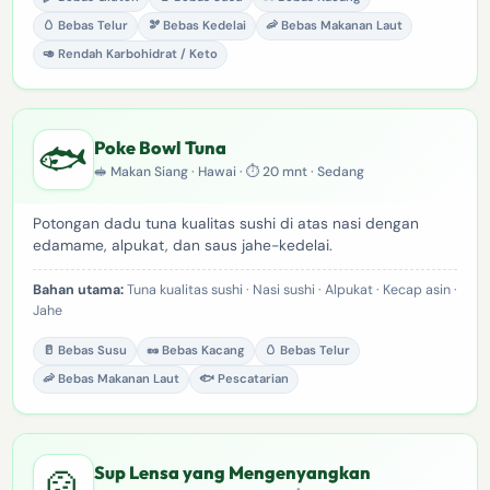
🥚 Bebas Telur
🫘 Bebas Kedelai
🦐 Bebas Makanan Laut
🥑 Rendah Karbohidrat / Keto
🐟
Poke Bowl Tuna
🥪 Makan Siang · Hawai · ⏱ 20 mnt · Sedang
Potongan dadu tuna kualitas sushi di atas nasi dengan
edamame, alpukat, dan saus jahe-kedelai.
Bahan utama:
Tuna kualitas sushi · Nasi sushi · Alpukat · Kecap asin ·
Jahe
🥛 Bebas Susu
🥜 Bebas Kacang
🥚 Bebas Telur
🦐 Bebas Makanan Laut
🐟 Pescatarian
🍲
Sup Lensa yang Mengenyangkan