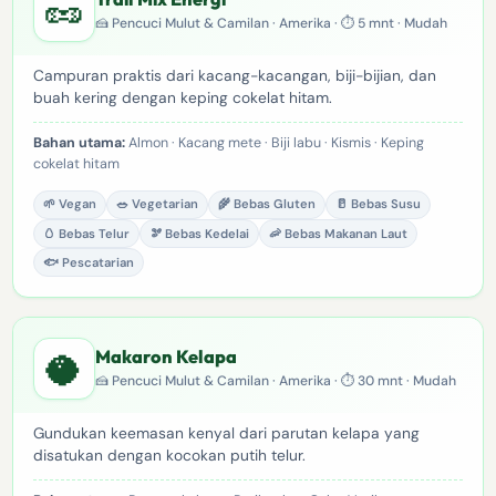
🥜
🍰 Pencuci Mulut & Camilan · Amerika · ⏱ 5 mnt · Mudah
Campuran praktis dari kacang-kacangan, biji-bijian, dan
buah kering dengan keping cokelat hitam.
Bahan utama:
Almon · Kacang mete · Biji labu · Kismis · Keping
cokelat hitam
🌱 Vegan
🥗 Vegetarian
🌾 Bebas Gluten
🥛 Bebas Susu
🥚 Bebas Telur
🫘 Bebas Kedelai
🦐 Bebas Makanan Laut
🐟 Pescatarian
🥥
Makaron Kelapa
🍰 Pencuci Mulut & Camilan · Amerika · ⏱ 30 mnt · Mudah
Gundukan keemasan kenyal dari parutan kelapa yang
disatukan dengan kocokan putih telur.