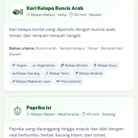
🍛
Kari Kelapa Buncis Arab
🍲 Makan Malam · India · ⏱ 30 mnt · Mudah
Kari kelapa kental yang dipenuhi dengan buncis arab,
tomat, dan rempah-rempah hangat.
Bahan utama:
Buncis arab · Santan kelapa · Tomat · Rempah kari ·
Bayam
🌱 Vegan
🥗 Vegetarian
🌾 Bebas Gluten
🥛 Bebas Susu
🥜 Bebas Kacang
🥚 Bebas Telur
🫘 Bebas Kedelai
🦐 Bebas Makanan Laut
🐟 Pescatarian
🫑
Paprika Isi
🍲 Makan Malam · Mediterania · ⏱ 45 mnt · Sedang
Paprika yang dipanggang hingga empuk dan diisi dengan
nasi berbumbu herbal, kacang hitam, dan tomat.