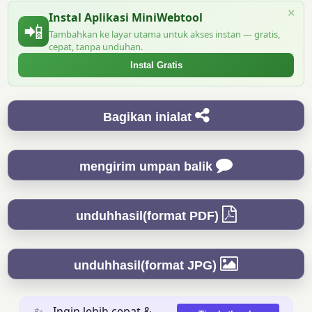
×
Instal Aplikasi MiniWebtool
📲
Tambahkan ke layar utama untuk akses instan — gratis,
cepat, tanpa unduhan.
Instal Gratis
Bagikan inialat
mengirim umpan balik
unduhhasil(format PDF)
unduhhasil(format JPG)
✨
Ingin lebih cepat &