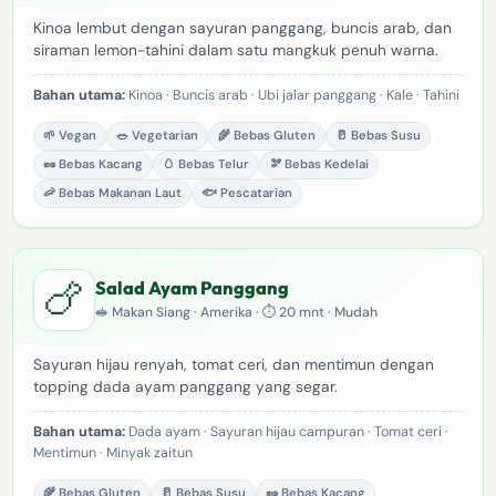
Kinoa lembut dengan sayuran panggang, buncis arab, dan
siraman lemon-tahini dalam satu mangkuk penuh warna.
Bahan utama:
Kinoa · Buncis arab · Ubi jalar panggang · Kale · Tahini
🌱 Vegan
🥗 Vegetarian
🌾 Bebas Gluten
🥛 Bebas Susu
🥜 Bebas Kacang
🥚 Bebas Telur
🫘 Bebas Kedelai
🦐 Bebas Makanan Laut
🐟 Pescatarian
🍗
Salad Ayam Panggang
🥪 Makan Siang · Amerika · ⏱ 20 mnt · Mudah
Sayuran hijau renyah, tomat ceri, dan mentimun dengan
topping dada ayam panggang yang segar.
Bahan utama:
Dada ayam · Sayuran hijau campuran · Tomat ceri ·
Mentimun · Minyak zaitun
🌾 Bebas Gluten
🥛 Bebas Susu
🥜 Bebas Kacang