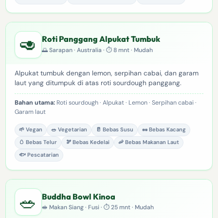
🥑
Roti Panggang Alpukat Tumbuk
🌅 Sarapan · Australia · ⏱ 8 mnt · Mudah
Alpukat tumbuk dengan lemon, serpihan cabai, dan garam
laut yang ditumpuk di atas roti sourdough panggang.
Bahan utama:
Roti sourdough · Alpukat · Lemon · Serpihan cabai ·
Garam laut
🌱 Vegan
🥗 Vegetarian
🥛 Bebas Susu
🥜 Bebas Kacang
🥚 Bebas Telur
🫘 Bebas Kedelai
🦐 Bebas Makanan Laut
🐟 Pescatarian
🥗
Buddha Bowl Kinoa
🥪 Makan Siang · Fusi · ⏱ 25 mnt · Mudah