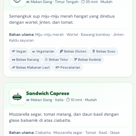
🥪 Makan Siang · Timur Tengah · ⏱ 35 mnt · Mudah
Semangkuk sup miju-miju merah hangat yang direbus
dengan wortel, jinten, dan tomat.
Bahan utama:
Miju-miju merah · Wortel · Bawang bombay · Jinten ·
Kaldu sayuran
🌱 Vegan
🥗 Vegetarian
🌾 Bebas Gluten
🥛 Bebas Susu
🥜 Bebas Kacang
🥚 Bebas Telur
🫘 Bebas Kedelai
🦐 Bebas Makanan Laut
🐟 Pescatarian
🥪
Sandwich Caprese
🥪 Makan Siang · Italia · ⏱ 10 mnt · Mudah
Mozzarella segar, tomat matang, dan daun basil dengan
glase balsamik di atas ciabatta.
Bahan utama:
Ciabatta · Mozzarella segar · Tomat · Basil · Glase