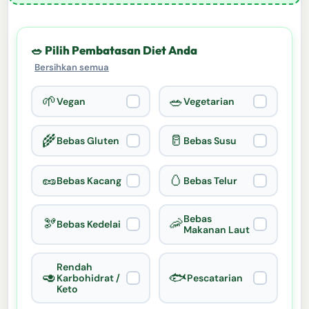
🥗 Pilih Pembatasan Diet Anda
Bersihkan semua
🌱
🥗
Vegan
Vegetarian
🌾
🥛
Bebas Gluten
Bebas Susu
🥜
🥚
Bebas Kacang
Bebas Telur
Bebas
🫘
🦐
Bebas Kedelai
Makanan Laut
Rendah
🥑
🐟
Karbohidrat /
Pescatarian
Keto