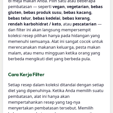
di meja makan Anda. Pilih satu atau beberapa
pembatasan — seperti
vegan
,
vegetarian
,
bebas
gluten
,
bebas produk susu
,
bebas kacang
,
bebas telur
,
bebas kedelai
,
bebas kerang
,
rendah karbohidrat / keto
, atau
pescatarian
—
dan filter ini akan langsung mempersempit
koleksi resep pilihan hanya pada hidangan yang
memenuhi semuanya. Alat ini sangat cocok untuk
merencanakan makanan keluarga, pesta makan
malam, atau menu mingguan ketika orang yang
berbeda mengikuti diet yang berbeda pula.
Cara Kerja Filter
Setiap resep dalam koleksi ditandai dengan setiap
diet yang dipenuhinya. Ketika Anda memilih suatu
pembatasan, alat ini hanya akan
mempertahankan resep yang tag-nya
menyertakan pembatasan tersebut. Memilih