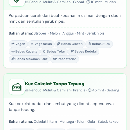
🍰 Pencuci Mulut & Camilan · Global · ⏱ 10 mnt · Mudah
Perpaduan cerah dari buah-buahan musiman dengan daun
mint dan sentuhan jeruk nipis.
Bahan utama:
Stroberi · Melon · Anggur · Mint · Jeruk nipis
🌱 Vegan
🥗 Vegetarian
🌾 Bebas Gluten
🥛 Bebas Susu
🥜 Bebas Kacang
🥚 Bebas Telur
🫘 Bebas Kedelai
🦐 Bebas Makanan Laut
🐟 Pescatarian
🍰
Kue Cokelat Tanpa Tepung
🍰 Pencuci Mulut & Camilan · Prancis · ⏱ 45 mnt · Sedang
Kue cokelat padat dan lembut yang dibuat sepenuhnya
tanpa tepung.
Bahan utama:
Cokelat hitam · Mentega · Telur · Gula · Bubuk kakao