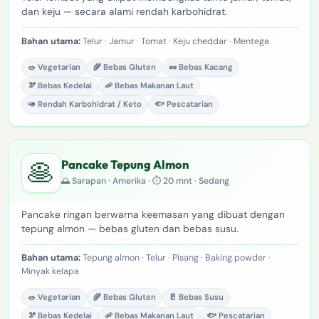
dan keju — secara alami rendah karbohidrat.
Bahan utama:
Telur · Jamur · Tomat · Keju cheddar · Mentega
🥗 Vegetarian
🌾 Bebas Gluten
🥜 Bebas Kacang
🫘 Bebas Kedelai
🦐 Bebas Makanan Laut
🥑 Rendah Karbohidrat / Keto
🐟 Pescatarian
🥞
Pancake Tepung Almon
🌅 Sarapan · Amerika · ⏱ 20 mnt · Sedang
Pancake ringan berwarna keemasan yang dibuat dengan
tepung almon — bebas gluten dan bebas susu.
Bahan utama:
Tepung almon · Telur · Pisang · Baking powder ·
Minyak kelapa
🥗 Vegetarian
🌾 Bebas Gluten
🥛 Bebas Susu
🫘 Bebas Kedelai
🦐 Bebas Makanan Laut
🐟 Pescatarian