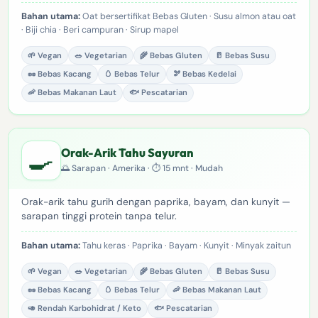
Bahan utama:
Oat bersertifikat Bebas Gluten · Susu almon atau oat
· Biji chia · Beri campuran · Sirup mapel
🌱 Vegan
🥗 Vegetarian
🌾 Bebas Gluten
🥛 Bebas Susu
🥜 Bebas Kacang
🥚 Bebas Telur
🫘 Bebas Kedelai
🦐 Bebas Makanan Laut
🐟 Pescatarian
🍳
Orak-Arik Tahu Sayuran
🌅 Sarapan · Amerika · ⏱ 15 mnt · Mudah
Orak-arik tahu gurih dengan paprika, bayam, dan kunyit —
sarapan tinggi protein tanpa telur.
Bahan utama:
Tahu keras · Paprika · Bayam · Kunyit · Minyak zaitun
🌱 Vegan
🥗 Vegetarian
🌾 Bebas Gluten
🥛 Bebas Susu
🥜 Bebas Kacang
🥚 Bebas Telur
🦐 Bebas Makanan Laut
🥑 Rendah Karbohidrat / Keto
🐟 Pescatarian