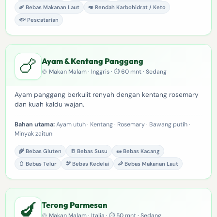
🦐 Bebas Makanan Laut
🥑 Rendah Karbohidrat / Keto
🐟 Pescatarian
🍗
Ayam & Kentang Panggang
🍲 Makan Malam · Inggris · ⏱ 60 mnt · Sedang
Ayam panggang berkulit renyah dengan kentang rosemary
dan kuah kaldu wajan.
Bahan utama:
Ayam utuh · Kentang · Rosemary · Bawang putih ·
Minyak zaitun
🌾 Bebas Gluten
🥛 Bebas Susu
🥜 Bebas Kacang
🥚 Bebas Telur
🫘 Bebas Kedelai
🦐 Bebas Makanan Laut
🍆
Terong Parmesan
🍲 Makan Malam · Italia · ⏱ 50 mnt · Sedang