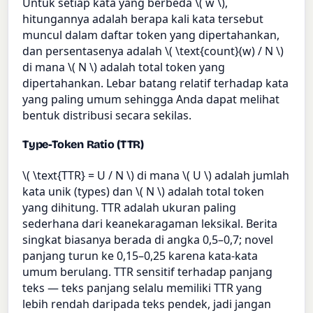
Untuk setiap kata yang berbeda \( w \),
hitungannya adalah berapa kali kata tersebut
muncul dalam daftar token yang dipertahankan,
dan persentasenya adalah \( \text{count}(w) / N \)
di mana \( N \) adalah total token yang
dipertahankan. Lebar batang relatif terhadap kata
yang paling umum sehingga Anda dapat melihat
bentuk distribusi secara sekilas.
Type-Token Ratio (TTR)
\( \text{TTR} = U / N \) di mana \( U \) adalah jumlah
kata unik (types) dan \( N \) adalah total token
yang dihitung. TTR adalah ukuran paling
sederhana dari keanekaragaman leksikal. Berita
singkat biasanya berada di angka 0,5–0,7; novel
panjang turun ke 0,15–0,25 karena kata-kata
umum berulang. TTR sensitif terhadap panjang
teks — teks panjang selalu memiliki TTR yang
lebih rendah daripada teks pendek, jadi jangan