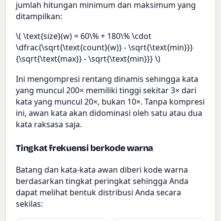
jumlah hitungan minimum dan maksimum yang
ditampilkan:
\( \text{size}(w) = 60\% + 180\% \cdot
\dfrac{\sqrt{\text{count}(w)} - \sqrt{\text{min}}}
{\sqrt{\text{max}} - \sqrt{\text{min}}} \)
Ini mengompresi rentang dinamis sehingga kata
yang muncul 200× memiliki tinggi sekitar 3× dari
kata yang muncul 20×, bukan 10×. Tanpa kompresi
ini, awan kata akan didominasi oleh satu atau dua
kata raksasa saja.
Tingkat frekuensi berkode warna
Batang dan kata-kata awan diberi kode warna
berdasarkan tingkat peringkat sehingga Anda
dapat melihat bentuk distribusi Anda secara
sekilas: