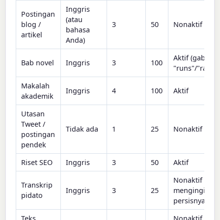
Inggris
Postingan
(atau
blog /
3
50
Nonaktif
bahasa
artikel
Anda)
Aktif (gabung
Bab novel
Inggris
3
100
"runs"/"ran"/
Makalah
Inggris
4
100
Aktif
akademik
Utasan
Tweet /
Tidak ada
1
25
Nonaktif
postingan
pendek
Riset SEO
Inggris
3
50
Aktif
Nonaktif (And
Transkrip
Inggris
3
25
menginginkan
pidato
persisnya)
Teks
Nonaktif (pe