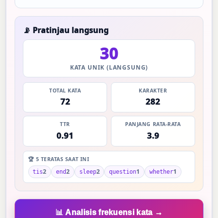
📡 Pratinjau langsung
30
KATA UNIK (LANGSUNG)
TOTAL KATA
KARAKTER
72
282
TTR
PANJANG RATA-RATA
0.91
3.9
🏆 5 TERATAS SAAT INI
2
2
2
1
1
tis
end
sleep
question
whether
📊 Analisis frekuensi kata →