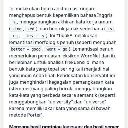
Ini melakukan tiga transformasi ringan:
menghapus bentuk kepemilikan bahasa Inggris
, menggabungkan akhiran kata kerja umum
's
(
,
), dan bentuk jamak sederhana (
,
-ing
-ed
-s
,
). Ini *tidak* melakukan
-es
-ies → -y
lemantisasi morfologis penuh (seperti mengubah
,
). Lemantisasi penuh
better → good
went → go
memerlukan pemuatan leksikon WordNet dan itu
berlebihan untuk analisis frekuensi di mana
bentuk kata yang tepat sering kali menjadi hal
yang ingin Anda lihat. Pendekatan konservatif ini
juga menghindari kegagalan pemangkasan kata
(stemmer) yang paling buruk: menggabungkan
kata-kata yang berbeda secara semantik (seperti
menggabungkan "university" dan "universe"
karena memiliki akar kata yang sama di bawah
metode Porter).
Mengapa hasil pratinjau langsung dan hasil server