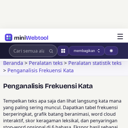
☰
mini
Webtool
membagikan
Beranda
>
Peralatan teks
>
Peralatan statistik teks
>
Penganalisis Frekuensi Kata
Penganalisis Frekuensi Kata
Tempelkan teks apa saja dan lihat langsung kata mana
yang paling sering muncul. Dapatkan tabel frekuensi
berperingkat, grafik batang beranimasi, word cloud
interaktif, skor keragaman leksikal, dan penyaringan
stop-word opsional di 6 bahasa. Ekspor hasil sebagai