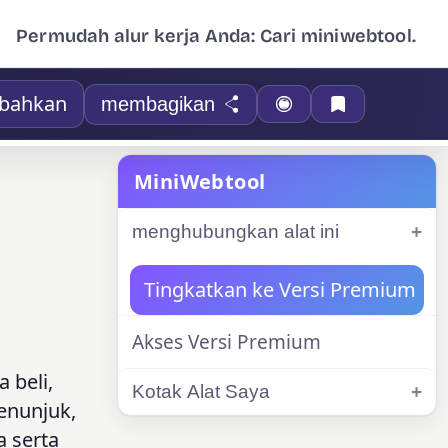
Permudah alur kerja Anda: Cari miniwebtool.
bahkan
membagikan
MiniWebtool
menghubungkan alat ini
Tingkatkan ke Versi Premium
Akses Versi Premium
 beli,
Kotak Alat Saya
enunjuk,
 serta