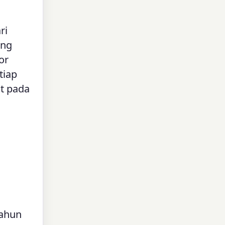
ri
ang
or
tiap
ut pada
tahun