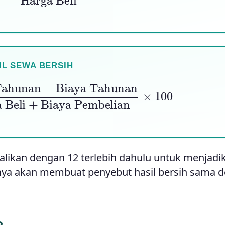
IL SEWA BERSIH
an
a Pembelian
−
Biaya Tahunan
×
100
Harga Beli
+
kalikan dengan 12 terlebih dahulu untuk menjad
nya akan membuat penyebut hasil bersih sama 