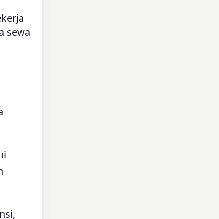
kerja
ka sewa
a
ni
n
nsi,