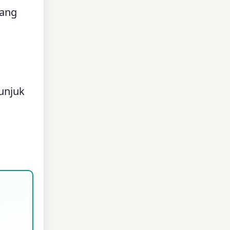
yang
unjuk