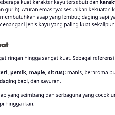
eberapa kuat karakter kayu tersebut) dan
karak
n gurih). Aturan emasnya: sesuaikan kekuatan 
 membutuhkan asap yang lembut; daging sapi y
enangani jenis kayu yang paling kuat sekalipun
uat
t ringan hingga sangat kuat. Sebagai referensi 
eri, persik, maple, sitrus):
manis, beraroma bu
 daging babi, dan sayuran.
ap yang seimbang dan serbaguna yang cocok u
pi hingga ikan.