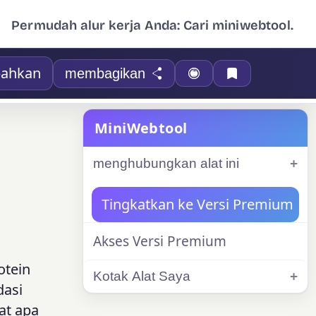
Permudah alur kerja Anda: Cari miniwebtool.
ahkan
membagikan
MiniWebtool
menghubungkan alat ini
Tingkatkan ke Versi Premium
Akses Versi Premium
otein
Kotak Alat Saya
dasi
at apa