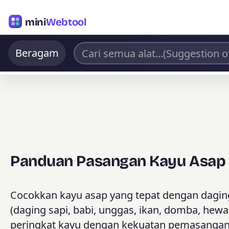
mini
Webtool
Beragam
Panduan Pasangan Kayu Asap
Cocokkan kayu asap yang tepat dengan daging
(daging sapi, babi, unggas, ikan, domba, hew
peringkat kayu dengan kekuatan pemasangan da