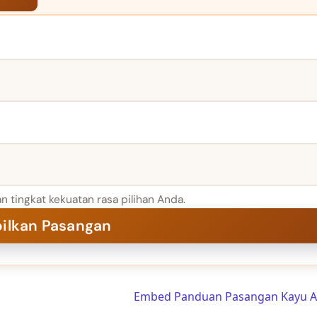
 tingkat kekuatan rasa pilihan Anda.
Embed Panduan Pasangan Kayu A