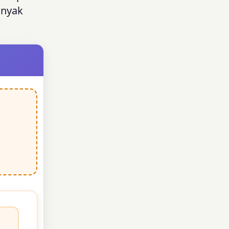
anyak