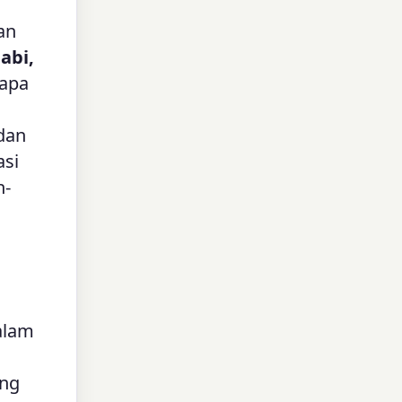
an
abi,
 apa
dan
asi
n-
alam
ing