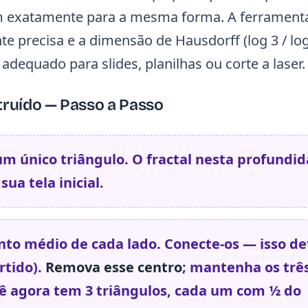
em exatamente para a mesma forma. A ferrament
te precisa e a dimensão de Hausdorff (log 3 / log
dequado para slides, planilhas ou corte a laser.
truído — Passo a Passo
 único triângulo. O fractal nesta profundi
ua tela inicial.
to médio de cada lado. Conecte-os — isso de
rtido).
Remova esse centro
; mantenha os trê
cê agora tem 3 triângulos, cada um com ½ do