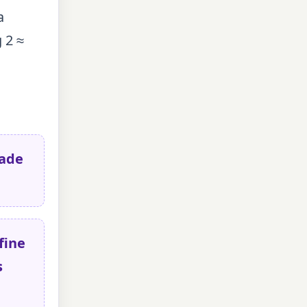
a
 2 ≈
dade
fine
s