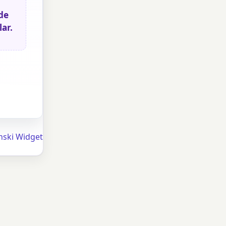
de
ar.
nski Widget