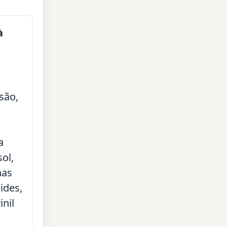
à
são,
a
sol,
nas
ides,
inil