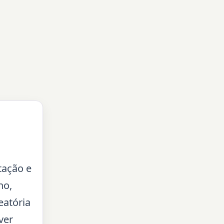
tação e
no,
eatória
ver