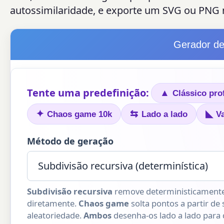
autossimilaridade, e exporte um SVG ou PNG n
Gerador de 
Tente uma predefinição:
▲
Clássico pro
✦
⇆
◣
Chaos game 10k
Lado a lado
V
Método de geração
Subdivisão recursiva
remove deterministicamente o
diretamente.
Chaos game
solta pontos a partir de
aleatoriedade.
Ambos
desenha-os lado a lado para