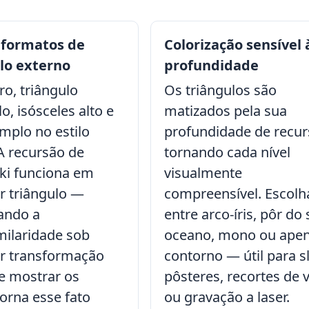
 formatos de
Colorização sensível 
lo externo
profundidade
ro, triângulo
Os triângulos são
o, isósceles alto e
matizados pela sua
mplo no estilo
profundidade de recur
 A recursão de
tornando cada nível
ski funciona em
visualmente
r triângulo —
compreensível. Escolh
ando a
entre arco-íris, pôr do 
milaridade sob
oceano, mono ou ape
r transformação
contorno — útil para sl
e mostrar os
pôsteres, recortes de v
torna esse fato
ou gravação a laser.