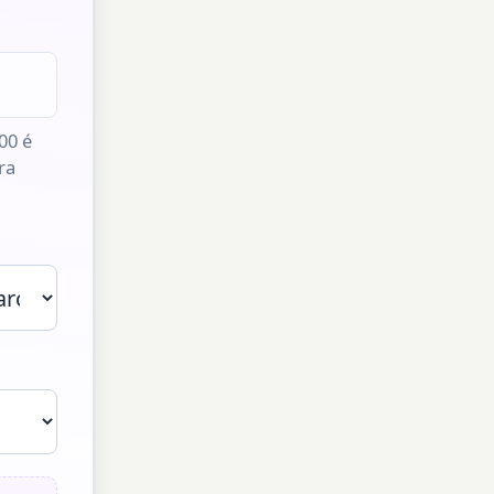
00 é
ra