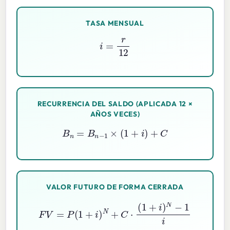
TASA MENSUAL
i
=
r
12
RECURRENCIA DEL SALDO (APLICADA 12 ×
AÑOS VECES)
B
n
=
B
n
−
1
×
(
1
+
i
)
+
C
VALOR FUTURO DE FORMA CERRADA
F
V
=
P
(
1
+
i
)
N
+
C
⋅
(
1
+
i
)
N
−
1
i