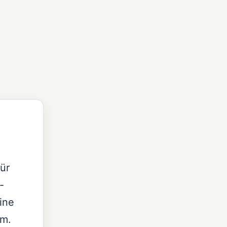
ür
-
ine
am.