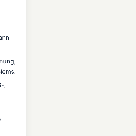
dann
dnung,
blems.
-,
e