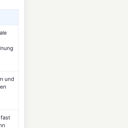
ale
dnung
en und
nen
 fast
ann