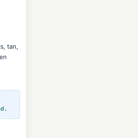
s, tan,
ben
nd.