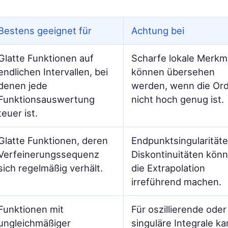
Bestens geeignet für
Achtung bei
Glatte Funktionen auf
Scharfe lokale Merkm
endlichen Intervallen, bei
können übersehen
denen jede
werden, wenn die Or
Funktionsauswertung
nicht hoch genug ist.
teuer ist.
Glatte Funktionen, deren
Endpunktsingularität
Verfeinerungssequenz
Diskontinuitäten kön
sich regelmäßig verhält.
die Extrapolation
irreführend machen.
Funktionen mit
Für oszillierende oder
ungleichmäßiger
singuläre Integrale k