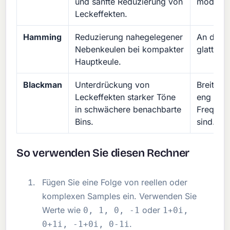
und sanfte Reduzierung von
moderate
Leckeffekten.
Hamming
Reduzierung nahegelegener
An den 
Nebenkeulen bei kompakter
glatt al
Hauptkeule.
Blackman
Unterdrückung von
Breitere
Leckeffekten starker Töne
eng beie
in schwächere benachbarte
Frequen
Bins.
sind.
So verwenden Sie diesen Rechner
Fügen Sie eine Folge von reellen oder
komplexen Samples ein. Verwenden Sie
Werte wie
oder
0, 1, 0, -1
1+0i,
.
0+1i, -1+0i, 0-1i