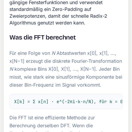
gängige Fensterfunktionen und verwendet
standardmäßig ein Zero-Padding auf
Zweierpotenzen, damit der schnelle Radix-2
Algorithmus genutzt werden kann.
Was die FFT berechnet
Für eine Folge von
N
Abtastwerten x[0], x[1], ...,
x[N−1] erzeugt die diskrete Fourier-Transformation
N
komplexe Bins X[0], X[1], ..., X[N−1]. Jeder Bin
misst, wie stark eine sinusförmige Komponente bei
dieser Bin-Frequenz im Signal vorkommt.
X[k] = Σ x[n] · e^(−2πi·k·n/N), für k = 0, 1
Die FFT ist eine effiziente Methode zur
Berechnung derselben DFT. Wenn die