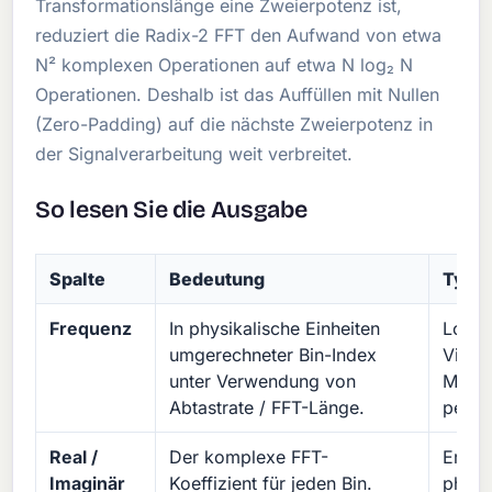
Transformationslänge eine Zweierpotenz ist,
reduziert die Radix-2 FFT den Aufwand von etwa
N² komplexen Operationen auf etwa N log₂ N
Operationen. Deshalb ist das Auffüllen mit Nullen
(Zero-Padding) auf die nächste Zweierpotenz in
der Signalverarbeitung weit verbreitet.
So lesen Sie die Ausgabe
Spalte
Bedeutung
Typi
Frequenz
In physikalische Einheiten
Lokal
umgerechneter Bin-Index
Vibra
unter Verwendung von
Modul
Abtastrate / FFT-Länge.
perio
Real /
Der komplexe FFT-
Erhalt
Imaginär
Koeffizient für jeden Bin.
phase