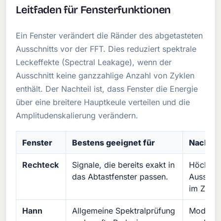
Leitfaden für Fensterfunktionen
Ein Fenster verändert die Ränder des abgetasteten
Ausschnitts vor der FFT. Dies reduziert spektrale
Leckeffekte (Spectral Leakage), wenn der
Ausschnitt keine ganzzahlige Anzahl von Zyklen
enthält. Der Nachteil ist, dass Fenster die Energie
über eine breitere Hauptkeule verteilen und die
Amplitudenskalierung verändern.
Fenster
Bestens geeignet für
Nachtei
Rechteck
Signale, die bereits exakt in
Höchster
das Abtastfenster passen.
Ausschni
im Zyklu
Hann
Allgemeine Spektralprüfung
Moderate