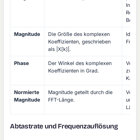
Inform
Rekon
Berec
Magnitude
Die Größe des komplexen
Identi
Koeffizienten, geschrieben
Frequ
als |X[k]|.
Phase
Der Winkel des komplexen
Vergl
Koeffizienten in Grad.
zwisc
Kanäl
Normierte
Magnitude geteilt durch die
Vergl
Magnitude
FFT-Länge.
unter
Länge
Abtastrate und Frequenzauflösung