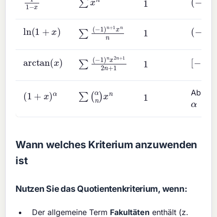
1
∑
(
−
1
)
n
+
1
x
n
n
ln
(
1
+
x
)
(
−
1
,
1
]
1
∑
(
−
1
)
n
x
2
n
+
1
2
n
+
1
arctan
(
x
)
[
−
1
,
1
]
1
∑
(
α
n
)
x
n
(
1
+
x
)
α
Abhäng
1
α
Wann welches Kriterium anzuwenden
ist
Nutzen Sie das Quotientenkriterium, wenn:
Der allgemeine Term
Fakultäten
enthält (z.