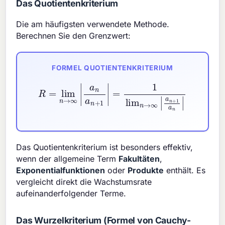
Das Quotientenkriterium
Die am häufigsten verwendete Methode.
Berechnen Sie den Grenzwert:
FORMEL QUOTIENTENKRITERIUM
R
=
lim
n
→
∞
|
a
n
a
n
+
1
|
=
1
lim
n
→
∞
|
a
n
+
1
a
n
|
Das Quotientenkriterium ist besonders effektiv,
wenn der allgemeine Term
Fakultäten
,
Exponentialfunktionen
oder
Produkte
enthält. Es
vergleicht direkt die Wachstumsrate
aufeinanderfolgender Terme.
Das Wurzelkriterium (Formel von Cauchy-