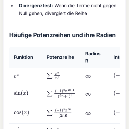
Divergenztest:
Wenn die Terme nicht gegen
Null gehen, divergiert die Reihe
Häufige Potenzreihen und ihre Radien
Radius
Funktion
Potenzreihe
Interva
R
∑
x
n
n
!
(
−
∞
,
e
x
∞
∑
(
−
1
)
n
x
2
n
+
1
(
2
n
+
1
)
!
sin
(
x
)
(
−
∞
,
∞
∑
(
−
1
)
n
x
2
n
(
2
n
)
!
cos
(
x
)
(
−
∞
,
∞
1
1
−
x
∑
x
n
(
−
1
,
1
)