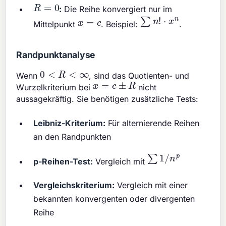
R
=
0
:
Die Reihe konvergiert nur im
∑
n
!
⋅
x
n
x
=
c
Mittelpunkt
. Beispiel:
.
Randpunktanalyse
0
<
R
<
∞
Wenn
, sind das Quotienten- und
x
=
c
±
R
Wurzelkriterium bei
nicht
aussagekräftig. Sie benötigen zusätzliche Tests:
Leibniz-Kriterium:
Für alternierende Reihen
an den Randpunkten
∑
1
/
n
p
p-Reihen-Test:
Vergleich mit
Vergleichskriterium:
Vergleich mit einer
bekannten konvergenten oder divergenten
Reihe