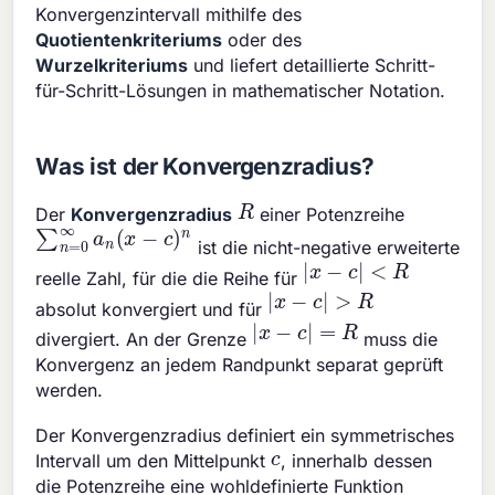
Konvergenzintervall mithilfe des
Quotientenkriteriums
oder des
Wurzelkriteriums
und liefert detaillierte Schritt-
für-Schritt-Lösungen in mathematischer Notation.
Was ist der Konvergenzradius?
R
Der
Konvergenzradius
einer Potenzreihe
∑
n
=
0
∞
a
n
(
x
−
c
)
n
ist die nicht-negative erweiterte
|
x
−
c
|
<
R
reelle Zahl, für die die Reihe für
|
x
−
c
|
>
R
absolut konvergiert und für
|
x
−
c
|
=
R
divergiert. An der Grenze
muss die
Konvergenz an jedem Randpunkt separat geprüft
werden.
Der Konvergenzradius definiert ein symmetrisches
c
Intervall um den Mittelpunkt
, innerhalb dessen
die Potenzreihe eine wohldefinierte Funktion