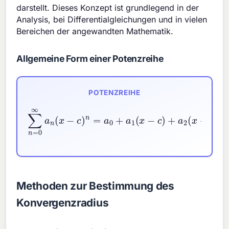
darstellt. Dieses Konzept ist grundlegend in der
Analysis, bei Differentialgleichungen und in vielen
Bereichen der angewandten Mathematik.
Allgemeine Form einer Potenzreihe
POTENZREIHE
∑
n
=
0
∞
a
n
(
x
−
c
)
n
=
⋯
a
0
+
a
1
(
x
−
c
)
+
a
2
(
x
−
c
)
2
+
Methoden zur Bestimmung des
Konvergenzradius