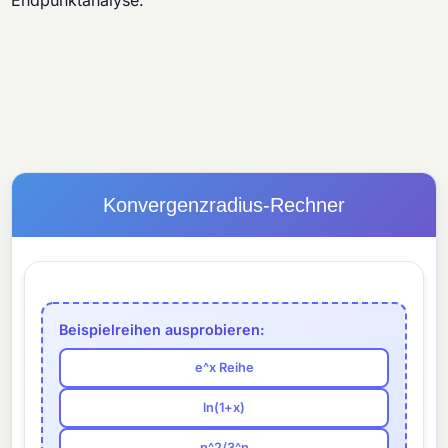
Endpunktanalyse.
Konvergenzradius-Rechner
Beispielreihen ausprobieren:
e^x Reihe
ln(1+x)
n^2/3^n