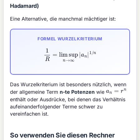
Hadamard)
Eine Alternative, die manchmal mächtiger ist:
FORMEL WURZELKRITERIUM
1
R
=
lim sup
n
→
∞
|
a
n
|
1
/
n
Das Wurzelkriterium ist besonders nützlich, wenn
a
n
=
r
n
der allgemeine Term
n-te Potenzen
wie
enthält oder Ausdrücke, bei denen das Verhältnis
aufeinanderfolgender Terme schwer zu
vereinfachen ist.
So verwenden Sie diesen Rechner