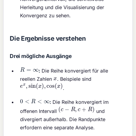
Herleitung und die Visualisierung der
Konvergenz zu sehen.
Die Ergebnisse verstehen
Drei mögliche Ausgänge
R
=
∞
:
Die Reihe konvergiert für alle
x
reellen Zahlen
. Beispiele sind
e
x
,
sin
(
x
)
,
cos
(
x
)
.
0
<
R
<
∞
:
Die Reihe konvergiert im
(
c
−
R
,
c
+
R
)
offenen Intervall
und
divergiert außerhalb. Die Randpunkte
erfordern eine separate Analyse.