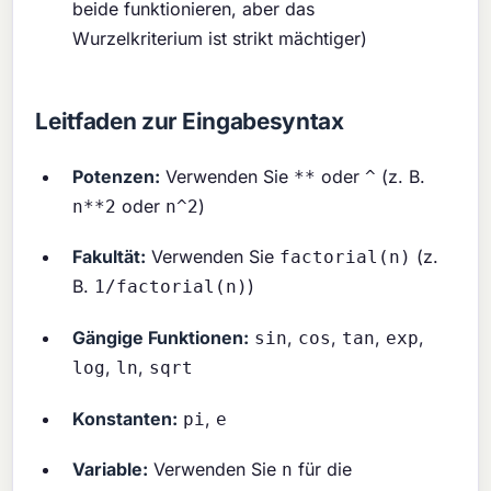
beide funktionieren, aber das
Wurzelkriterium ist strikt mächtiger)
Leitfaden zur Eingabesyntax
Potenzen:
Verwenden Sie
oder
(z. B.
**
^
oder
)
n**2
n^2
Fakultät:
Verwenden Sie
(z.
factorial(n)
B.
)
1/factorial(n)
Gängige Funktionen:
,
,
,
,
sin
cos
tan
exp
,
,
log
ln
sqrt
Konstanten:
,
pi
e
Variable:
Verwenden Sie
für die
n