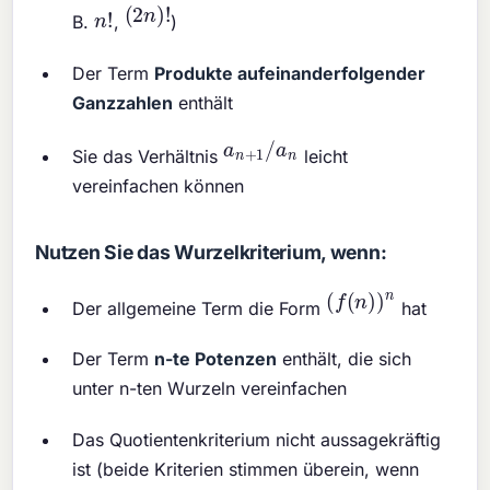
(
2
n
)
!
n
!
B.
,
)
Der Term
Produkte aufeinanderfolgender
Ganzzahlen
enthält
a
n
+
1
/
a
n
Sie das Verhältnis
leicht
vereinfachen können
Nutzen Sie das Wurzelkriterium, wenn:
(
f
(
n
)
)
n
Der allgemeine Term die Form
hat
Der Term
n-te Potenzen
enthält, die sich
unter n-ten Wurzeln vereinfachen
Das Quotientenkriterium nicht aussagekräftig
ist (beide Kriterien stimmen überein, wenn