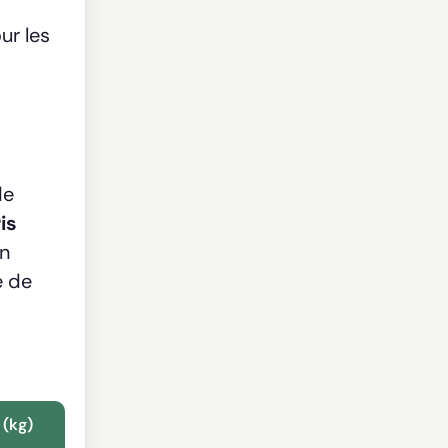
ur les
de
is
En
e de
(kg)