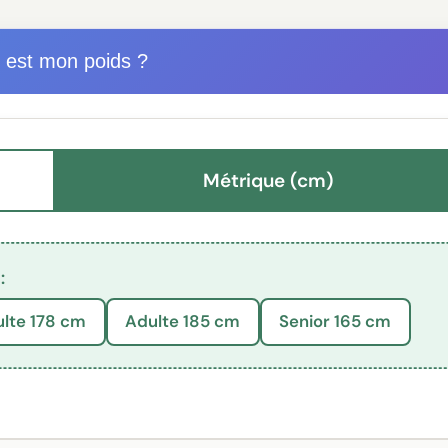
 est mon poids ?
Métrique (cm)
:
lte 178 cm
Adulte 185 cm
Senior 165 cm