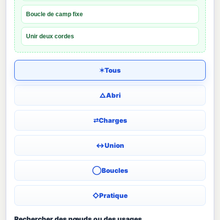
Boucle de camp fixe
Unir deux cordes
✶
Tous
△
Abri
⇄
Charges
↔
Union
◯
Boucles
◇
Pratique
Rechercher des nœuds ou des usages