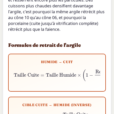
et resserrent encore plus les particules. Des
cuissons plus chaudes densifient davantage
l'argile, c'est pourquoi la même argile rétrécit plus
au cône 10 qu'au cône 06, et pourquoi la
porcelaine (cuite jusqu'à vitrification complète)
rétrécit plus que la faïence.
Formules de retrait de l'argile
HUMIDE → CUIT
Taille Humide
Taille Cuite
×
(
1
−
Retrait
=
%
100
)
CIBLE CUITE → HUMIDE (INVERSE)
Taille Cuite
Taille Humide
1
−
Retrait
=
%
100