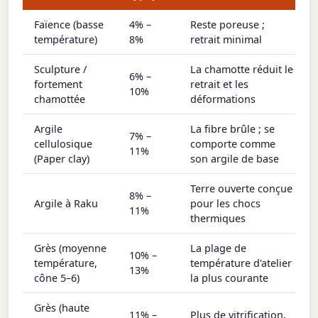
Faïence (basse
4% –
Reste poreuse ;
température)
8%
retrait minimal
Sculpture /
La chamotte réduit le
6% –
fortement
retrait et les
10%
chamottée
déformations
Argile
La fibre brûle ; se
7% –
cellulosique
comporte comme
11%
(Paper clay)
son argile de base
Terre ouverte conçue
8% –
Argile à Raku
pour les chocs
11%
thermiques
Grès (moyenne
La plage de
10% –
température,
température d'atelier
13%
cône 5–6)
la plus courante
Grès (haute
11% –
Plus de vitrification,