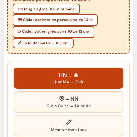
HN Mug en grès, 4.5 in humide
🍽️ Cible : assiette en porcelaine de 10 in
☕ Cible : pot en grès cône 10 de 12 cm
📏 Tuile d'essai 10 → 8.8 cm
HN→🔥
Humide → Cuit
🎯→HN
Cible Cuite → Humide
📏
Mesurer mon taux