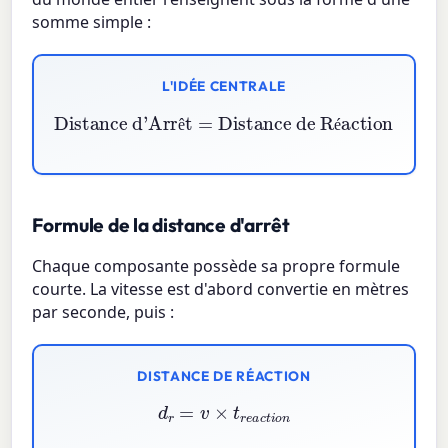
somme simple :
L'IDÉE CENTRALE
Distance de Réaction
Distance d'Arrêt
+
Distance de Freinage
=
ê
é
Formule de la distance d'arrêt
Chaque composante possède sa propre formule
courte. La vitesse est d'abord convertie en mètres
par seconde, puis :
DISTANCE DE RÉACTION
d
r
=
v
×
t
r
e
a
c
t
i
o
n