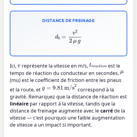
DISTANCE DE FREINAGE
d
b
=
v
2
2
μ
g
t
r
e
a
c
t
i
o
n
v
Ici,
représente la vitesse en m/s,
est le
μ
temps de réaction du conducteur en secondes,
(mu) est le coefficient de friction entre les pneus
g
=
9.81
m/s
2
et la route, et
correspond à la
gravité. Remarquez que la distance de réaction est
linéaire
par rapport à la vitesse, tandis que la
distance de freinage augmente avec le
carré
de la
vitesse — c'est pourquoi une faible augmentation
de vitesse a un impact si important.