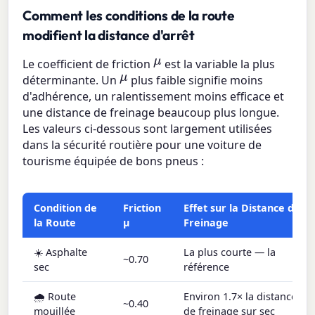
Comment les conditions de la route
modifient la distance d'arrêt
μ
Le coefficient de friction
est la variable la plus
μ
déterminante. Un
plus faible signifie moins
d'adhérence, un ralentissement moins efficace et
une distance de freinage beaucoup plus longue.
Les valeurs ci-dessous sont largement utilisées
dans la sécurité routière pour une voiture de
tourisme équipée de bons pneus :
Condition de
Friction
Effet sur la Distance de
la Route
μ
Freinage
☀️ Asphalte
La plus courte — la
~0.70
sec
référence
🌧️ Route
Environ 1.7× la distance
~0.40
mouillée
de freinage sur sec