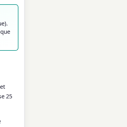
e).
s que
et
se 25
e