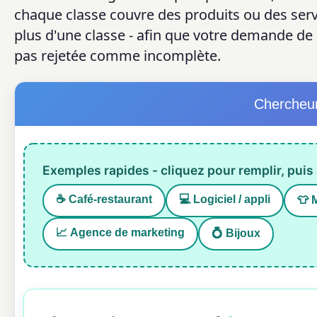
chaque classe couvre des produits ou des serv
plus d'une classe - afin que votre demande de
pas rejetée comme incomplète.
Chercheur
Exemples rapides - cliquez pour remplir, puis 
☕ Café-restaurant
💻 Logiciel / appli
👕 
📈 Agence de marketing
💍 Bijoux