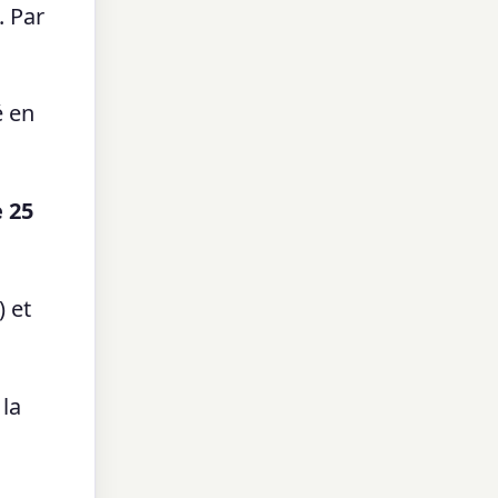
. Par
é en
e 25
) et
 la