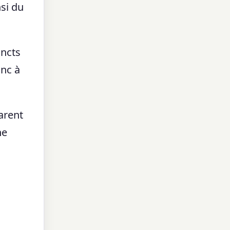
si du
incts
onc à
arent
ne