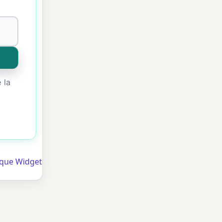
 la
rque Widget