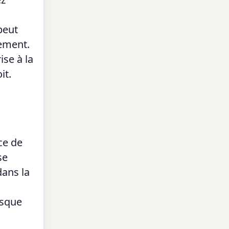
peut
lement.
ise à la
it.
ce de
se
dans la
esque