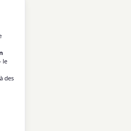
e
on
 le
 à des