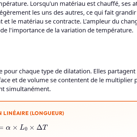
érature. Lorsqu'un matériau est chauffé, ses 
gèrement les uns des autres, ce qui fait grandir l
ent et le matériau se contracte. L'ampleur du cha
t de l'importance de la variation de température.
ne pour chaque type de dilatation. Elles partagent
ace et de volume se contentent de le multiplier p
ent simultanément.
N LINÉAIRE (LONGUEUR)
L
=
α
×
L
0
×
Δ
T