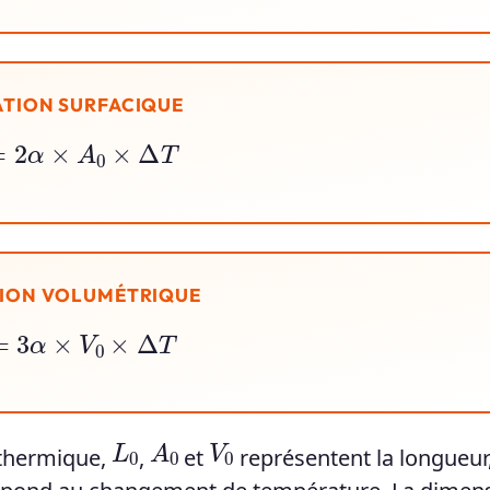
ATION SURFACIQUE
A
=
2
α
×
A
0
×
Δ
T
TION VOLUMÉTRIQUE
V
=
3
α
×
V
0
×
Δ
T
A
0
L
0
V
0
n thermique,
,
et
représentent la longueur,