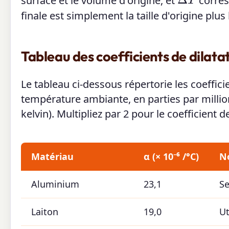
surface et le volume d'origine, et
corres
finale est simplement la taille d'origine p
Tableau des coefficients de dilat
Le tableau ci-dessous répertorie les coeffic
température ambiante, en parties par million
kelvin). Multipliez par 2 pour le coefficient 
Matériau
α (× 10⁻⁶ /°C)
N
Aluminium
23,1
Se
Laiton
19,0
Ut