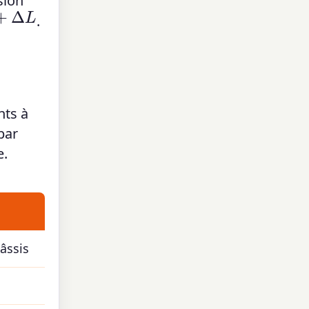
sion
L
.
nts à
par
e.
âssis