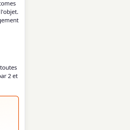
atomes
'objet.
ngement
 toutes
ar 2 et