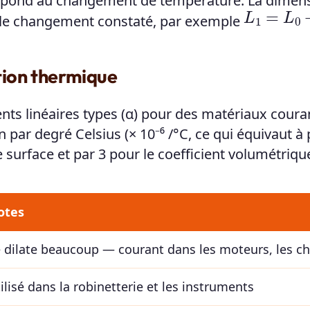
pond au changement de température. La dimen
L
1
=
L
0
+
Δ
lus le changement constaté, par exemple
ation thermique
ients linéaires types (α) pour des matériaux coura
 par degré Celsius (× 10⁻⁶ /°C, ce qui équivaut à 
de surface et par 3 pour le coefficient volumétriqu
otes
 dilate beaucoup — courant dans les moteurs, les ch
ilisé dans la robinetterie et les instruments