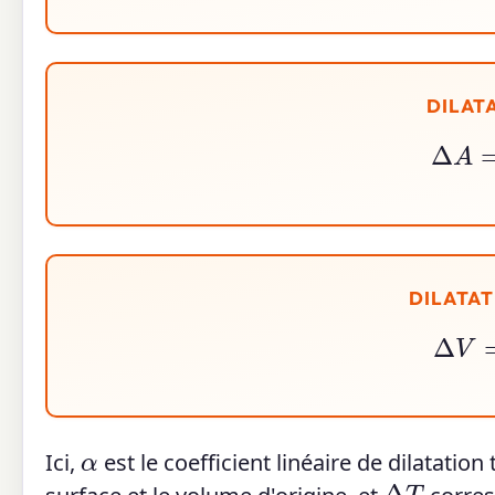
DILAT
Δ
DILATA
Δ
α
Ici,
est le coefficient linéaire de dilatatio
Δ
T