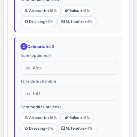
Commodités privées :
🚿 Attenante
+15%
🌿 Balcon
+8%
👕 Dressing
+6%
🪟 M. fenêtre
+4%
2
Colocataire 2
Nom (optionnel)
Taille de la chambre
Commodités privées :
🚿 Attenante
+15%
🌿 Balcon
+8%
👕 Dressing
+6%
🪟 M. fenêtre
+4%