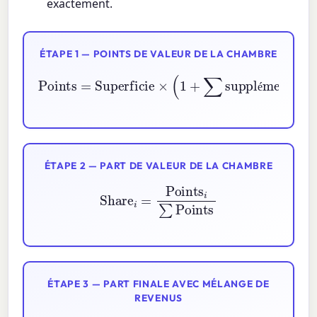
exactement.
ÉTAPE 1 — POINTS DE VALEUR DE LA CHAMBRE
Points
=
Superficie
suppléments de commodité
×
(
1
+
∑
)
é
ÉTAPE 2 — PART DE VALEUR DE LA CHAMBRE
Share
i
=
Points
i
∑
Points
ÉTAPE 3 — PART FINALE AVEC MÉLANGE DE
REVENUS