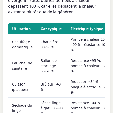
divergent. Notez que les pompes à chaleur
dépassent 100 % car elles déplacent la chaleur
existante plutôt que de la générer.
Utilisation
Gaz typique
Électrique typique
Pompe à chaleur 250–
Chauffage
Chaudière
400 %, résistance 100
domestique
80–98 %
%
Ballon de
Résistance ~95 %,
Eau chaude
stockage
pompe à chaleur ~300
sanitaire
55–70 %
%
Induction ~84 %,
Cuisson
Brûleur ~40
plaque électrique ~74
(plaques)
%
%
Sèche-linge
Résistance 100 %,
Séchage du
à gaz ~85–90
pompe à chaleur ~300
linge