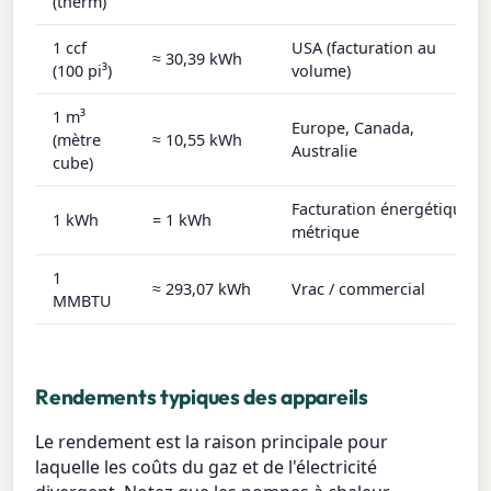
(therm)
1 ccf
USA (facturation au
≈ 30,39 kWh
(100 pi³)
volume)
1 m³
Europe, Canada,
(mètre
≈ 10,55 kWh
Australie
cube)
Facturation énergétique
1 kWh
= 1 kWh
métrique
1
≈ 293,07 kWh
Vrac / commercial
MMBTU
Rendements typiques des appareils
Le rendement est la raison principale pour
laquelle les coûts du gaz et de l'électricité