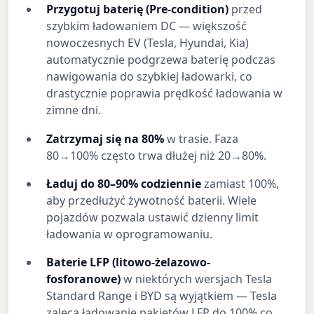
Przygotuj baterię (Pre-condition)
przed
szybkim ładowaniem DC — większość
nowoczesnych EV (Tesla, Hyundai, Kia)
automatycznie podgrzewa baterię podczas
nawigowania do szybkiej ładowarki, co
drastycznie poprawia prędkość ładowania w
zimne dni.
Zatrzymaj się na 80%
w trasie. Faza
80→100% często trwa dłużej niż 20→80%.
Ładuj do 80–90% codziennie
zamiast 100%,
aby przedłużyć żywotność baterii. Wiele
pojazdów pozwala ustawić dzienny limit
ładowania w oprogramowaniu.
Baterie LFP (litowo-żelazowo-
fosforanowe)
w niektórych wersjach Tesla
Standard Range i BYD są wyjątkiem — Tesla
zaleca ładowanie pakietów LFP do 100% co