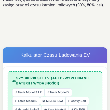
zasięg oraz oś czasu kamieni milowych (50%, 80%, cel).
Kalkulator Czasu Ładowania EV
SZYBKI PRESET EV (AUTO-WYPEŁNIANIE
🚗
BATERII I WYDAJNOŚCI)
⚡ Tesla Model 3 LR
⚡ Tesla Model Y
⚡ Tesla Model S
⚡ Chevy Bolt
🍃 Nissan Leaf
⚡ Hyundai Ioniq 5
⚡ Kia EV6
🐎 Ford Mach-E