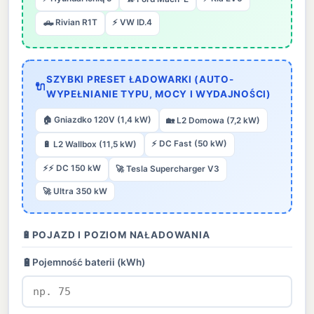
🛻 Rivian R1T
⚡ VW ID.4
SZYBKI PRESET ŁADOWARKI (AUTO-
🔌
WYPEŁNIANIE TYPU, MOCY I WYDAJNOŚCI)
🏠 Gniazdko 120V (1,4 kW)
🏡 L2 Domowa (7,2 kW)
⚡ DC Fast (50 kW)
🔋 L2 Wallbox (11,5 kW)
⚡⚡ DC 150 kW
🚀 Tesla Supercharger V3
🚀 Ultra 350 kW
🔋
POJAZD I POZIOM NAŁADOWANIA
🔋
Pojemność baterii (kWh)