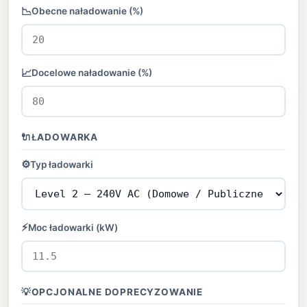
📉
Obecne naładowanie (%)
📈
Docelowe naładowanie (%)
🔌
ŁADOWARKA
⚙️
Typ ładowarki
⚡
Moc ładowarki (kW)
💡
OPCJONALNE DOPRECYZOWANIE