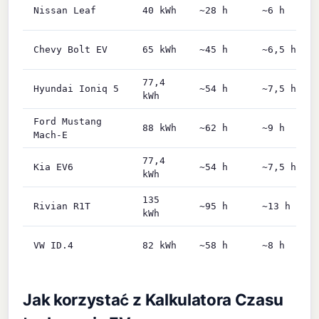
Nissan Leaf
40 kWh
~28 h
~6 h
Chevy Bolt EV
65 kWh
~45 h
~6,5 h
77,4
Hyundai Ioniq 5
~54 h
~7,5 h
kWh
Ford Mustang
88 kWh
~62 h
~9 h
Mach-E
77,4
Kia EV6
~54 h
~7,5 h
kWh
135
Rivian R1T
~95 h
~13 h
kWh
VW ID.4
82 kWh
~58 h
~8 h
Jak korzystać z Kalkulatora Czasu