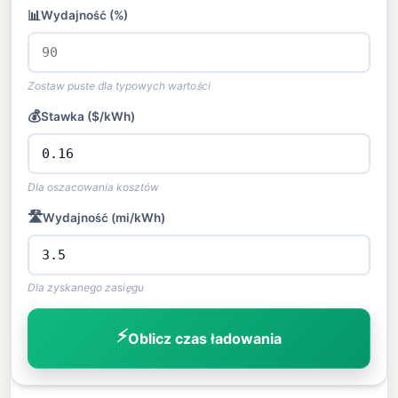
📊
Wydajność (%)
Zostaw puste dla typowych wartości
💰
Stawka ($/kWh)
Dla oszacowania kosztów
🛣️
Wydajność (mi/kWh)
Dla zyskanego zasięgu
⚡
Oblicz czas ładowania