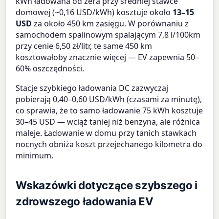
kWh ładowana od zera przy średniej stawce
domowej (~0,16 USD/kWh) kosztuje około
13–15
USD
za około 450 km zasięgu. W porównaniu z
samochodem spalinowym spalającym 7,8 l/100km
przy cenie 6,50 zł/litr, te same 450 km
kosztowałoby znacznie więcej — EV zapewnia 50–
60% oszczędności.
Stacje szybkiego ładowania DC zazwyczaj
pobierają 0,40–0,60 USD/kWh (czasami za minutę),
co sprawia, że to samo ładowanie 75 kWh kosztuje
30–45 USD — wciąż taniej niż benzyna, ale różnica
maleje. Ładowanie w domu przy tanich stawkach
nocnych obniża koszt przejechanego kilometra do
minimum.
Wskazówki dotyczące szybszego i
zdrowszego ładowania EV