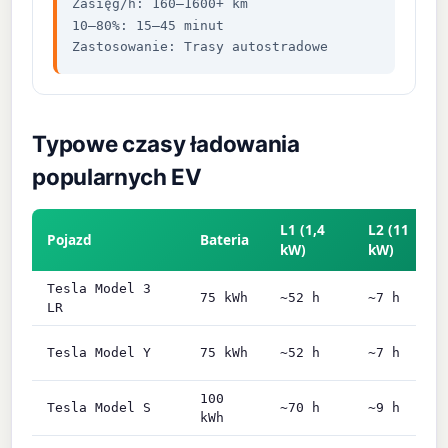
Zasięg/h: 160–1600+ km
10–80%: 15–45 minut
Zastosowanie: Trasy autostradowe
Typowe czasy ładowania
popularnych EV
L1 (1,4
L2 (11
Pojazd
Bateria
kW)
kW)
Tesla Model 3
75 kWh
~52 h
~7 h
LR
Tesla Model Y
75 kWh
~52 h
~7 h
100
Tesla Model S
~70 h
~9 h
kWh