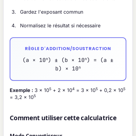
Gardez l'exposant commun
Normalisez le résultat si nécessaire
RÈGLE D'ADDITION/SOUSTRACTION
(a × 10
n
) ± (b × 10
n
) = (a ±
b) × 10
n
5
4
5
5
Exemple :
3 × 10
+ 2 × 10
= 3 × 10
+ 0,2 × 10
5
= 3,2 × 10
Comment utiliser cette calculatrice
Mode Convertisseur