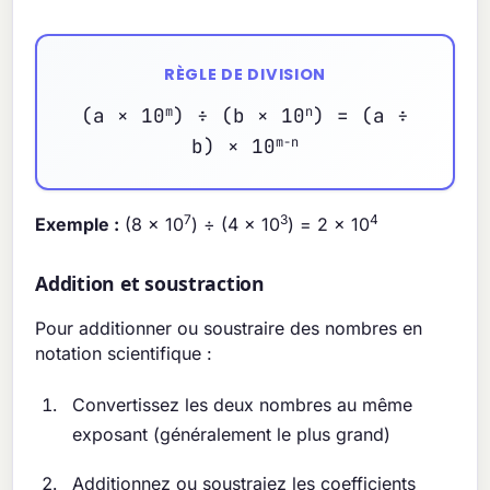
RÈGLE DE DIVISION
(a × 10
m
) ÷ (b × 10
n
) = (a ÷
b) × 10
m-n
7
3
4
Exemple :
(8 × 10
) ÷ (4 × 10
) = 2 × 10
Addition et soustraction
Pour additionner ou soustraire des nombres en
notation scientifique :
Convertissez les deux nombres au même
exposant (généralement le plus grand)
Additionnez ou soustraiez les coefficients