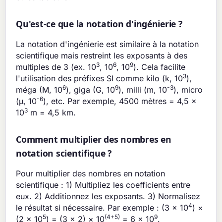
Qu'est-ce que la notation d'ingénierie ?
La notation d'ingénierie est similaire à la notation
scientifique mais restreint les exposants à des
3
6
9
multiples de 3 (ex. 10
, 10
, 10
). Cela facilite
3
l'utilisation des préfixes SI comme kilo (k, 10
),
6
9
-3
méga (M, 10
), giga (G, 10
), milli (m, 10
), micro
-6
(μ, 10
), etc. Par exemple, 4500 mètres = 4,5 ×
3
10
m = 4,5 km.
Comment multiplier des nombres en
notation scientifique ?
Pour multiplier des nombres en notation
scientifique : 1) Multipliez les coefficients entre
eux. 2) Additionnez les exposants. 3) Normalisez
4
le résultat si nécessaire. Par exemple : (3 × 10
) ×
5
(4+5)
9
(2 × 10
) = (3 × 2) × 10
= 6 × 10
.