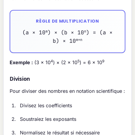
RÈGLE DE MULTIPLICATION
(a × 10
m
) × (b × 10
n
) = (a ×
b) × 10
m+n
4
5
9
Exemple :
(3 × 10
) × (2 × 10
) = 6 × 10
Division
Pour diviser des nombres en notation scientifique :
Divisez les coefficients
Soustraiez les exposants
Normalisez le résultat si nécessaire