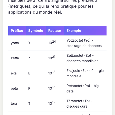
multiples de 3. Cela s'aligne sur les préfixes SI
(métriques), ce qui la rend pratique pour les
applications du monde réel.
Préfixe
Symbole
Facteur
Exemple
Yottaoctet (Yo) -
24
Y
yotta
10
stockage de données
Zettaoctet (Zo) -
21
Z
zetta
10
données mondiales
Exajoule (EJ) - énergie
18
E
exa
10
mondiale
Pétaoctet (Po) - big
15
P
peta
10
data
Téraoctet (To) -
12
T
tera
10
disques durs