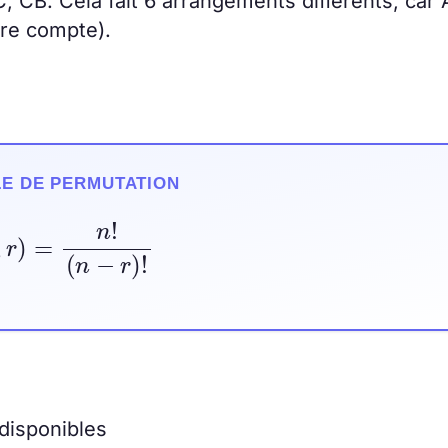
, CB. Cela fait 6 arrangements différents, car 
dre compte).
E DE PERMUTATION
n
,
r
)
=
n
!
(
n
−
r
)
!
disponibles