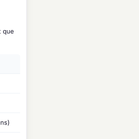
t que
ons)