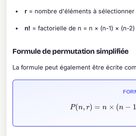
r
= nombre d'éléments à sélectionner 
n!
= factorielle de n = n × (n-1) × (n-2) 
Formule de permutation simplifiée
La formule peut également être écrite comm
FOR
P
(
n
,
r
)
=
n
×
(
n