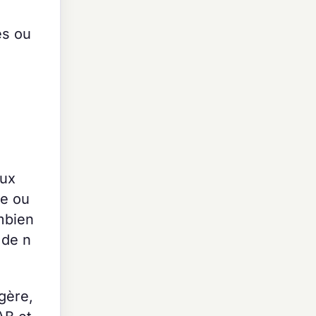
és ou
aux
ce ou
mbien
 de n
gère,