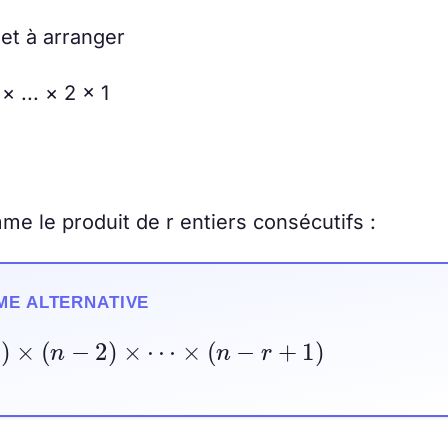
et à arranger
× ... × 2 × 1
e le produit de r entiers consécutifs :
ME ALTERNATIVE
−
1
)
×
(
n
−
2
)
×
⋯
×
(
n
−
r
+
1
)