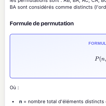
les permutations sont : AB, BA, AC, CA, BC
BA sont considérés comme distincts (l'or
Formule de permutation
FORMUL
P
(
Où :
n
= nombre total d'éléments distincts 