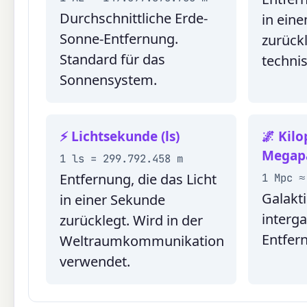
Durchschnittliche Erde-
in eine
Sonne-Entfernung.
zurückl
Standard für das
technis
Sonnensystem.
⚡ Lichtsekunde (ls)
🌌 Kilo
Megap
1 ls = 299.792.458 m
Entfernung, die das Licht
1 Mpc ≈
Galakt
in einer Sekunde
interga
zurücklegt. Wird in der
Entfer
Weltraumkommunikation
verwendet.