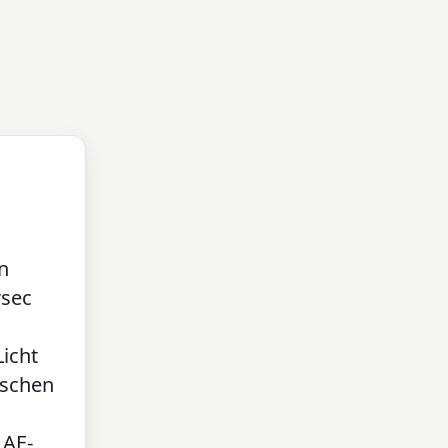
n
rsec
Licht
ischen
 AE-