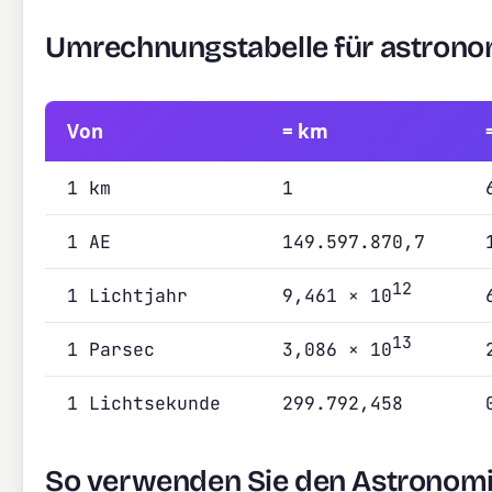
Umrechnungstabelle für astrono
Von
= km
1 km
1
1 AE
149.597.870,7
12
1 Lichtjahr
9,461 × 10
13
1 Parsec
3,086 × 10
1 Lichtsekunde
299.792,458
So verwenden Sie den Astronomi