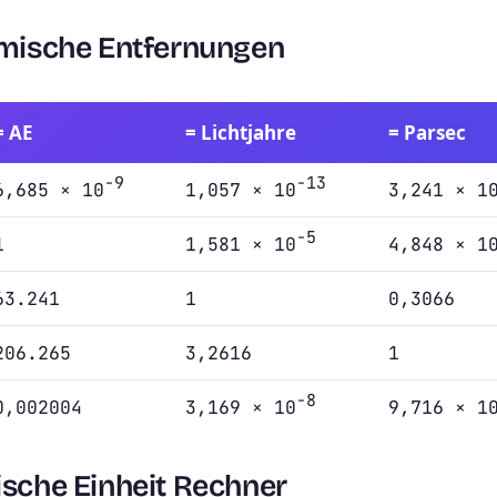
mische Entfernungen
= AE
= Lichtjahre
= Parsec
-9
-13
6,685 × 10
1,057 × 10
3,241 × 1
-5
1
1,581 × 10
4,848 × 1
63.241
1
0,3066
206.265
3,2616
1
-8
0,002004
3,169 × 10
9,716 × 1
sche Einheit Rechner