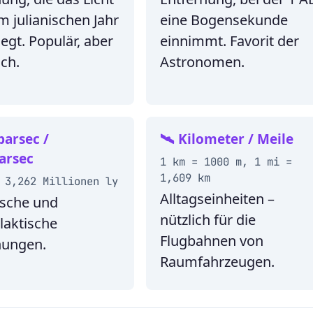
m julianischen Jahr
eine Bogensekunde
egt. Populär, aber
einnimmt. Favorit der
ch.
Astronomen.
parsec /
🛰️ Kilometer / Meile
arsec
1 km = 1000 m, 1 mi =
1,609 km
 3,262 Millionen ly
Alltagseinheiten –
ische und
nützlich für die
laktische
Flugbahnen von
nungen.
Raumfahrzeugen.