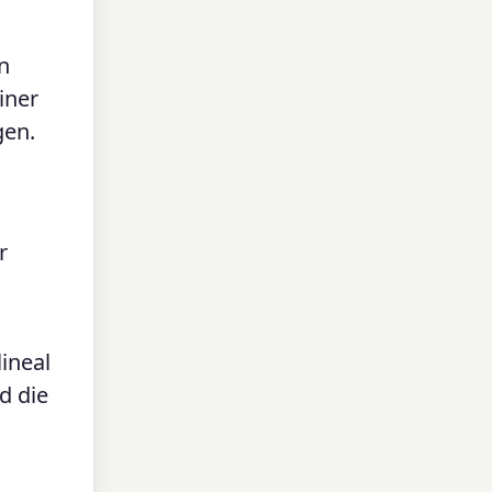
n
iner
gen.
s
r
lineal
d die