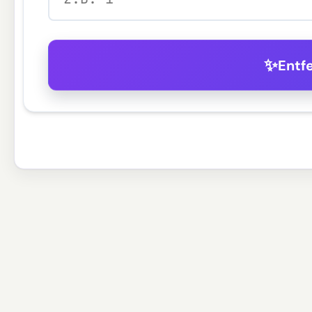
✨
Entf