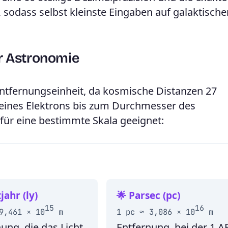
, sodass selbst kleinste Eingaben auf galaktische
er Astronomie
ntfernungseinheit, da kosmische Distanzen 27
ines Elektrons bis zum Durchmesser des
 für eine bestimmte Skala geeignet:
jahr (ly)
🌟 Parsec (pc)
15
16
9,461 × 10
m
1 pc ≈ 3,086 × 10
m
ung, die das Licht
Entfernung, bei der 1 A