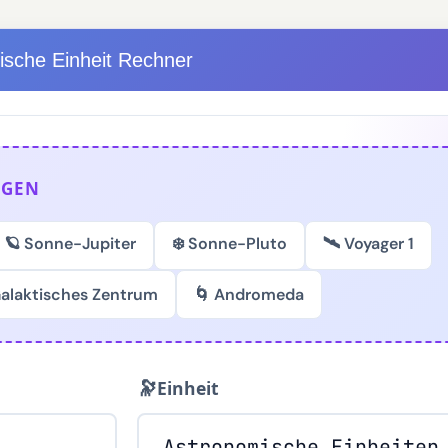
ische Einheit Rechner
NGEN
🪐 Sonne-Jupiter
❄️ Sonne-Pluto
🛰️ Voyager 1
Galaktisches Zentrum
🌀 Andromeda
🔭
Einheit