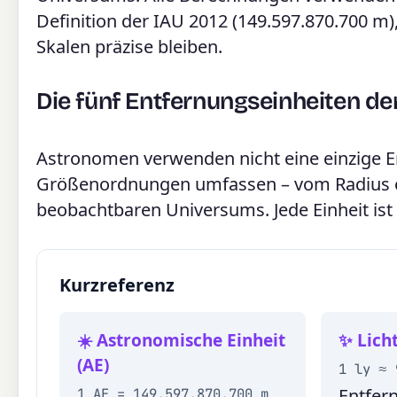
Definition der IAU 2012 (149.597.870.700 m)
Skalen präzise bleiben.
Die fünf Entfernungseinheiten d
Astronomen verwenden nicht eine einzige E
Größenordnungen umfassen – vom Radius e
beobachtbaren Universums. Jede Einheit ist
Kurzreferenz
☀️ Astronomische Einheit
✨ Licht
(AE)
1 ly ≈ 
Entfern
1 AE = 149.597.870.700 m