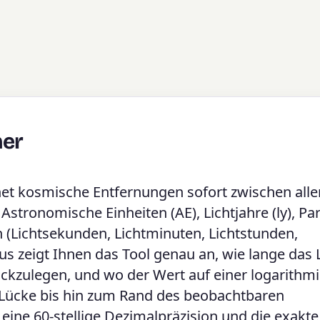
ner
et kosmische Entfernungen sofort zwischen alle
tronomische Einheiten (AE), Lichtjahre (ly), Pa
en (Lichtsekunden, Lichtminuten, Lichtstunden,
s zeigt Ihnen das Tool genau an, wie lange das 
ckzulegen, und wo der Wert auf einer logarithm
-Lücke bis hin zum Rand des beobachtbaren
ne 60-stellige Dezimalpräzision und die exakte