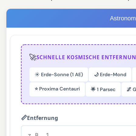
Astronom
🚀
SCHNELLE KOSMISCHE ENTFERNU
☀️ Erde-Sonne (1 AE)
🌙 Erde-Mond
⭐ Proxima Centauri
🌟 1 Parsec
🌌 
📏
Entfernung