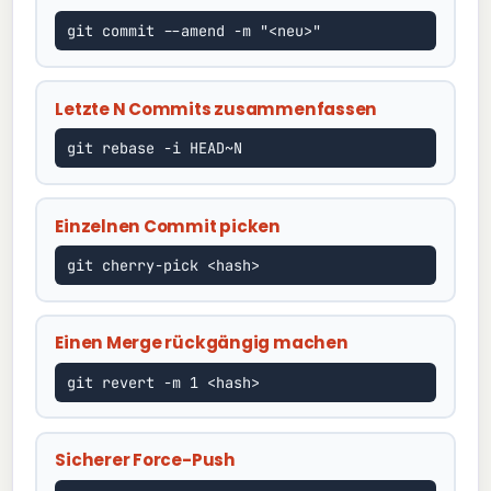
git commit --amend -m "<neu>"
Letzte N Commits zusammenfassen
git rebase -i HEAD~N
Einzelnen Commit picken
git cherry-pick <hash>
Einen Merge rückgängig machen
git revert -m 1 <hash>
Sicherer Force-Push