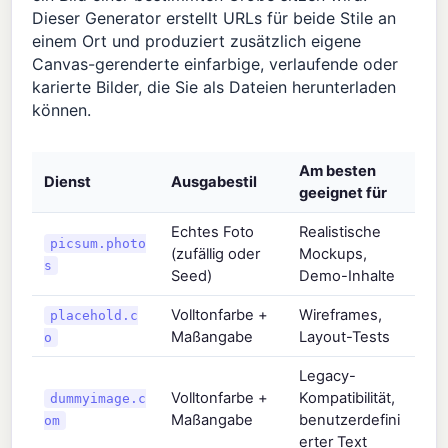
Dieser Generator erstellt URLs für beide Stile an
einem Ort und produziert zusätzlich eigene
Canvas-gerenderte einfarbige, verlaufende oder
karierte Bilder, die Sie als Dateien herunterladen
können.
Am besten
Dienst
Ausgabestil
geeignet für
Echtes Foto
Realistische
picsum.photo
(zufällig oder
Mockups,
s
Seed)
Demo-Inhalte
Volltonfarbe +
Wireframes,
placehold.c
Maßangabe
Layout-Tests
o
Legacy-
Volltonfarbe +
Kompatibilität,
dummyimage.c
Maßangabe
benutzerdefini
om
erter Text