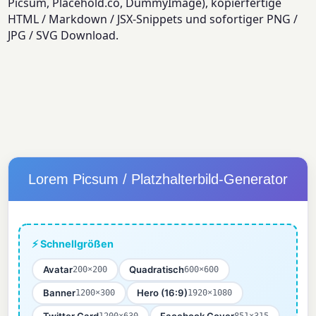
Picsum, Placehold.co, DummyImage), kopierfertige
HTML / Markdown / JSX-Snippets und sofortiger PNG /
JPG / SVG Download.
Lorem Picsum / Platzhalterbild-Generator
⚡ Schnellgrößen
Avatar
Quadratisch
200×200
600×600
Banner
Hero (16:9)
1200×300
1920×1080
Twitter Card
Facebook Cover
1200×630
851×315