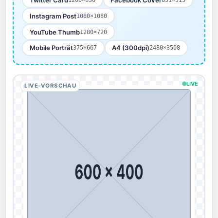
Instagram Post
1080×1080
YouTube Thumb
1280×720
Mobile Porträt
A4 (300dpi)
375×667
2480×3508
LIVE
LIVE-VORSCHAU