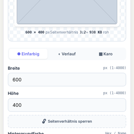
600 × 400
px
Seitenverhältnis
3:2
≈
938 KB
roh
● Einfarbig
◐ Verlauf
▦ Karo
Breite
px (1-4000)
Höhe
px (1-4000)
🔓
Seitenverhältnis sperren
Hintergrundfarbe
Hex / Name