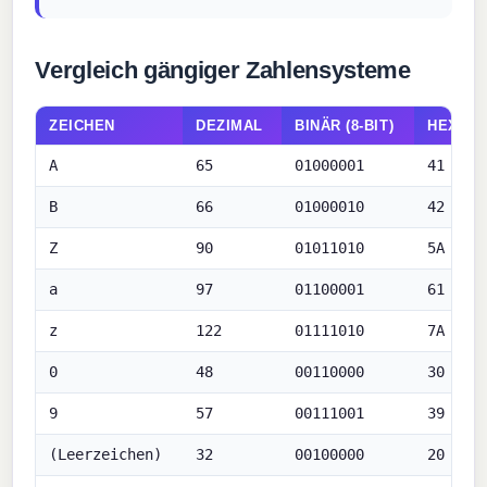
Vergleich gängiger Zahlensysteme
ZEICHEN
DEZIMAL
BINÄR (8-BIT)
HEX
A
65
01000001
41
B
66
01000010
42
Z
90
01011010
5A
a
97
01100001
61
z
122
01111010
7A
0
48
00110000
30
9
57
00111001
39
(Leerzeichen)
32
00100000
20