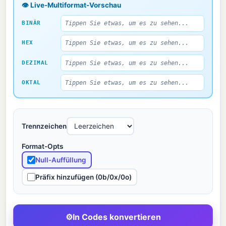
👁 Live-Multiformat-Vorschau
BINÄR
HEX
DEZIMAL
OKTAL
Trennzeichen
Format-Opts
Null-Auffüllung
Präfix hinzufügen (0b/0x/0o)
⚙
In Codes konvertieren