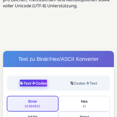
voller Unicode (UTF-8) Unterstützung.
Text zu Binär/Hex/ASCII Konverter
→
→
📝
Text
Codes
🔢
Codes
Text
Binär
Hex
01000001
41
ASCII
Oktal