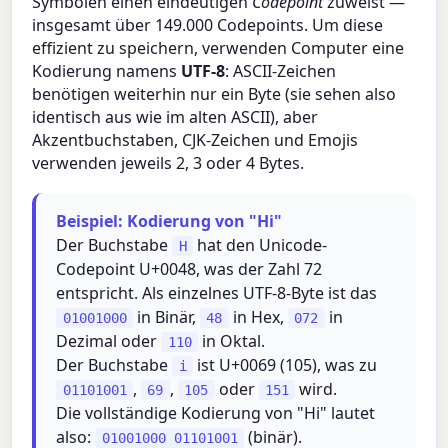
Symbolen einen eindeutigen
Codepoint
zuweist —
insgesamt über 149.000 Codepoints. Um diese
effizient zu speichern, verwenden Computer eine
Kodierung namens
UTF-8
: ASCII-Zeichen
benötigen weiterhin nur ein Byte (sie sehen also
identisch aus wie im alten ASCII), aber
Akzentbuchstaben, CJK-Zeichen und Emojis
verwenden jeweils 2, 3 oder 4 Bytes.
Beispiel: Kodierung von "Hi"
Der Buchstabe
hat den Unicode-
H
Codepoint U+0048, was der Zahl 72
entspricht. Als einzelnes UTF-8-Byte ist das
in Binär,
in Hex,
in
01001000
48
072
Dezimal oder
in Oktal.
110
Der Buchstabe
ist U+0069 (105), was zu
i
,
,
oder
wird.
01101001
69
105
151
Die vollständige Kodierung von "Hi" lautet
also:
(binär).
01001000 01101001