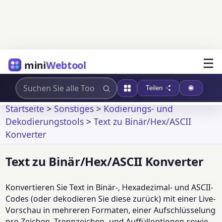
☰
mini
Webtool
Teilen
Startseite
>
Sonstiges
>
Kodierungs- und
Dekodierungstools
>
Text zu Binär/Hex/ASCII
Konverter
Text zu Binär/Hex/ASCII Konverter
Konvertieren Sie Text in Binär-, Hexadezimal- und ASCII-
Codes (oder dekodieren Sie diese zurück) mit einer Live-
Vorschau in mehreren Formaten, einer Aufschlüsselung
pro Zeichen, Trennzeichen- und Auffülloptionen sowie