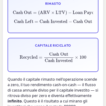
RIMASTO
Cash Out
Loan Payoff
=
−
(
ARV
Refi Closing
×
LTV
)
−
Cash Left
=
Cash Invested
−
Cash Out
CAPITALE RICICLATO
Recycled
Cash Invested
=
Cash Out
×
100
Quando il capitale rimasto nell'operazione scende
a zero, il tuo rendimento cash-on-cash — il flusso
di cassa annuale diviso per il capitale investito — si
ritrova diviso per zero e diventa effettivamente
infinito
. Questo è il risultato a cui mirano gli