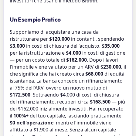
investitori che usano il metodo BRRRR.
Un Esempio Pratico
Supponiamo di acquistare una casa da
ristrutturare per
$120.000
in contanti, spendendo
$3.000
in costi di chiusura dell'acquisto,
$35.000
per la ristrutturazione e
$4.000
in costi di gestione
— per un costo totale di
$162.000
. Dopo i lavori,
l'immobile viene valutato per un ARV di
$230.000
, il
che significa che hai creato circa
$68.000
di equità
istantanea. La banca concede un rifinanziamento
al 75% dell'ARV, ovvero un nuovo mutuo di
$172.500
. Sottraendo $4.000 di costi di chiusura
del rifinanziamento, recuperi circa
$168.500
— più
dei $162.000 inizialmente investiti. Hai recuperato
il
100%+
del tuo capitale, lasciando praticamente
$0 nell'operazione
, mentre l'immobile viene
affittato a $1.900 al mese. Senza alcun capitale