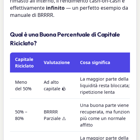
rimasto all'interno, il rendimento cash-on-cash è
effettivamente
infinito
— un perfetto esempio da
manuale di BRRRR.
Qual è una Buona Percentuale di Capitale
Riciclato?
Capitale
Valutazione
Cosa significa
Riciclato
La maggior parte della
Meno
Ad alto
liquidità resta bloccata;
del 50%
capitale 🪨
ripetizione lenta
Una buona parte viene
50% –
BRRRR
recuperata, ma funziona
80%
Parziale ⚠️
più come un normale
affitto
La maggior parte della