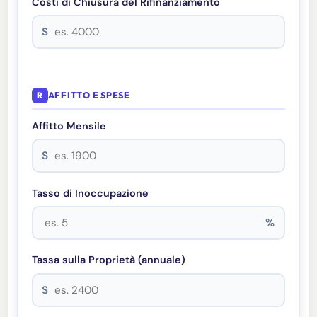
Costi di Chiusura del Rifinanziamento
$
R
AFFITTO E SPESE
Affitto Mensile
$
Tasso di Inoccupazione
%
Tassa sulla Proprietà (annuale)
$