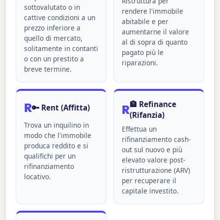
Ristruttura per
sottovalutato o in
rendere l'immobile
cattive condizioni a un
abitabile e per
prezzo inferiore a
aumentarne il valore
quello di mercato,
al di sopra di quanto
solitamente in contanti
pagato più le
o con un prestito a
riparazioni.
breve termine.
🏦 Refinance
R
R
🔑 Rent (Affitta)
(Rifanzia)
Trova un inquilino in
Effettua un
modo che l'immobile
rifinanziamento cash-
produca reddito e si
out sul nuovo e più
qualifichi per un
elevato valore post-
rifinanziamento
ristrutturazione (ARV)
locativo.
per recuperare il
capitale investito.