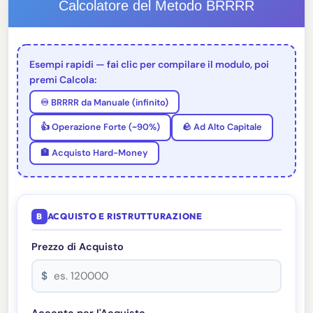
Calcolatore del Metodo BRRRR
Esempi rapidi — fai clic per compilare il modulo, poi
premi Calcola:
♾️ BRRRR da Manuale (infinito)
👍 Operazione Forte (~90%)
🪨 Ad Alto Capitale
🏦 Acquisto Hard-Money
B
ACQUISTO E RISTRUTTURAZIONE
Prezzo di Acquisto
$
Acconto per l'Acquisto