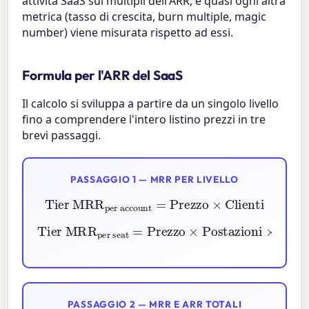
attività SaaS sui multipli dell'ARR, e quasi ogni altra
metrica (tasso di crescita, burn multiple, magic
number) viene misurata rispetto ad essi.
Formula per l'ARR del SaaS
Il calcolo si sviluppa a partire da un singolo livello
fino a comprendere l'intero listino prezzi in tre
brevi passaggi.
PASSAGGIO 1 — MRR PER LIVELLO
Tier MRR
per account
=
Prezzo
×
Clienti
per seat
=
Prezzo
Tier MRR
×
Postazioni
×
Clienti
PASSAGGIO 2 — MRR E ARR TOTALI