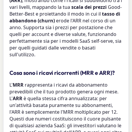
(ARR)
, mostrando come i ricavi si suddividono tra i
vari livelli, mappando la tua
scala dei prezzi
Good-
Better-Best e proiettando il modo in cui il
tasso di
abbandono (churn)
erode l'ARR nel corso di un
anno. Supporta sia i prezzi per postazione che
quelli per account e diverse valute, funzionando
perfettamente sia per i modelli SaaS self-serve, sia
per quelli guidati dalle vendite o basati
sull'utilizzo.
Cosa sono i ricavi ricorrenti (MRR e ARR)?
L'
MRR
rappresenta i ricavi da abbonamento
prevedibili che il tuo prodotto genera ogni mese.
L'
ARR
è quella stessa cifra annualizzata: per
un'attività basata puramente su abbonamenti,
l'ARR è semplicemente l'MRR moltiplicato per 12.
Questi due numeri costituiscono il cuore pulsante
di qualsiasi azienda SaaS: gli investitori valutano le