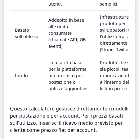
utenti.
semplici.
Infrastrutture e
Addebito in base
prodotti per
alle unità
Basato
sviluppatori in cui
consumate
sull'utilizzo
l'utilizzo traccia
(chiamate API, GB,
direttamente il va
eventi).
(Stripe, Twilio).
Una tariffa base
Prodotti che serv
per la piattaforma
sia piccoli team si
Ibrido
più un costo per
grandi aziende
postazione o
all'interno dello s
utilizzo aggiuntivo.
listino prezzi.
Questo calcolatore gestisce direttamente i modelli
per postazione e per account. Per i prezzi basati
sull'utilizzo, inserisci il ricavo medio previsto per
cliente come prezzo flat per account.