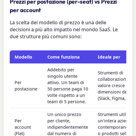
Prezzi per postazione (per-seat) vs Prezzi
per account
La scelta del modello di prezzo è una delle
decisioni a più alto impatto nel mondo SaaS. Le
due strutture più comuni sono:
Modello
Come funziona
Ideale per
Addebito per
Strumenti di
singolo utente
collaborazione in c
Per
attivo. Un team di
valore cresce con 
postazione
50 persone paga 10
dimensioni del te
volte rispetto a un
(Slack, Figma, Noti
team di 5 persone.
Un unico prezzo
Strumenti utilizzat
Per
per cliente,
un'intera azienda
account
indipendentemente
contemporaneame
(Flat)
dal numero di
o prodotti self-ser