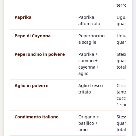
terrosa)
Paprika
Paprika
Uguale
affumicata
quantità
Pepe di Cayenna
Peperoncino
Uguale
a scaglie
quantità
Peperoncino in polvere
Paprika +
Stessa
cumino +
quantità
cayenna +
totale
aglio
Aglio in polvere
Aglio fresco
Circa 3 v
tritato
tanto (⅛
cucchiain
1 spicchi
Condimento italiano
Origano +
Stessa
basilico +
quantità
timo
totale