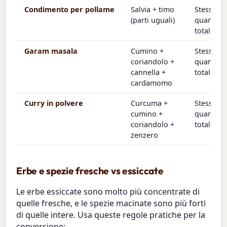
Condimento per pollame
Salvia + timo
Stessa
(parti uguali)
quantità
totale
Garam masala
Cumino +
Stessa
coriandolo +
quantità
cannella +
totale
cardamomo
Curry in polvere
Curcuma +
Stessa
cumino +
quantità
coriandolo +
totale
zenzero
Erbe e spezie fresche vs essiccate
Le erbe essiccate sono molto più concentrate di
quelle fresche, e le spezie macinate sono più forti
di quelle intere. Usa queste regole pratiche per la
conversione: