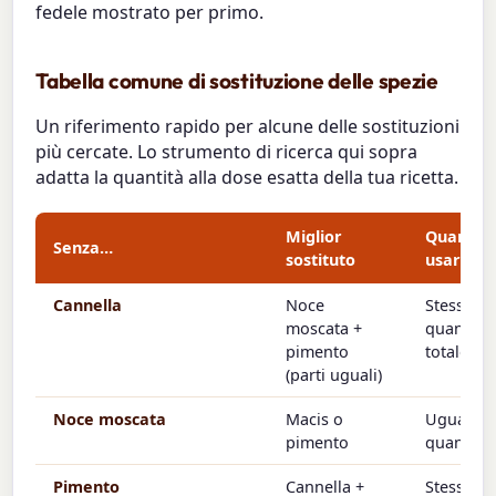
fedele mostrato per primo.
Tabella comune di sostituzione delle spezie
Un riferimento rapido per alcune delle sostituzioni
più cercate. Lo strumento di ricerca qui sopra
adatta la quantità alla dose esatta della tua ricetta.
Miglior
Quanto
Senza…
sostituto
usarne
Cannella
Noce
Stessa
moscata +
quantità
pimento
totale
(parti uguali)
Noce moscata
Macis o
Uguale
pimento
quantità
Pimento
Cannella +
Stessa