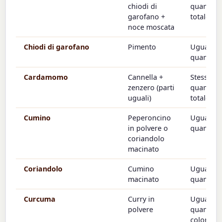
chiodi di
quantità
garofano +
totale
noce moscata
Chiodi di garofano
Pimento
Uguale
quantità
Cardamomo
Cannella +
Stessa
zenzero (parti
quantità
uguali)
totale
Cumino
Peperoncino
Uguale
in polvere o
quantità
coriandolo
macinato
Coriandolo
Cumino
Uguale
macinato
quantità
Curcuma
Curry in
Uguale
polvere
quantità 
colore + 