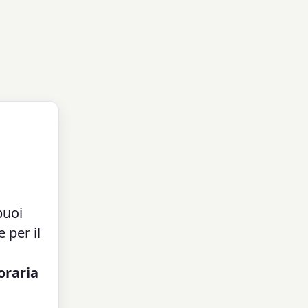
puoi
 per il
 oraria