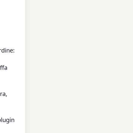
rdine:
ffa
ra,
plugin