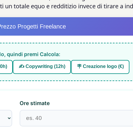
i un totale equo e redditizio invece di tirare a in
Prezzo Progetti Freelance
lo, quindi premi Calcola:
80h)
✍️ Copywriting (12h)
🪧 Creazione logo (€)
Ore stimate