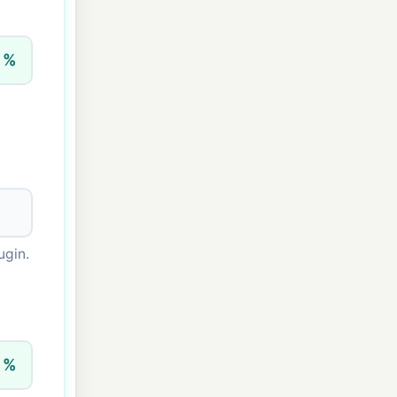
%
ugin.
%