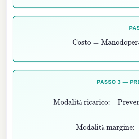
PA
Costo
=
Manodoper
PASSO 3 — PR
Modalità ricarico:
Prev
à
Modalità margine:
Pre
à