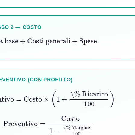
SSO 2 — COSTO
a base
+
Costi generali
+
Spese
EVENTIVO (CON PROFITTO)
entivo
=
Costo
×
(
1
+
\% Ricarico
100
)
ventivo
=
Costo
1
−
\% Margine
100