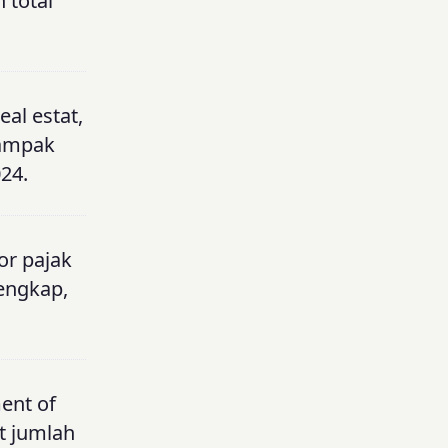
 total
eal estat,
dampak
24.
or pajak
lengkap,
ent of
t jumlah