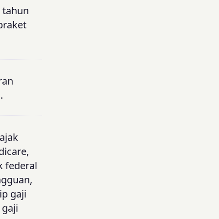
a tahun
braket
ran
.
pajak
dicare,
 federal
ngguan,
p gaji
gaji