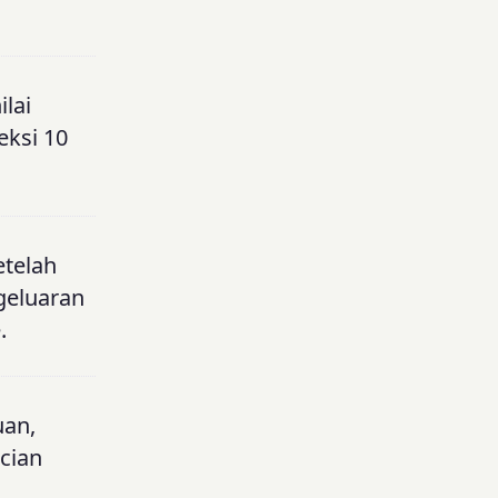
lai
eksi 10
etelah
ngeluaran
.
uan,
ncian