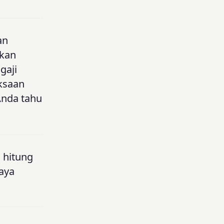
an
kkan
gaji
ksaan
Anda tahu
u hitung
gaya