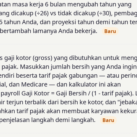
atan masa kerja 6 bulan mengubah tahun yang
ng dicakup (÷26) vs tidak dicakup (÷30), pemba
 5 tahun Anda, dan proyeksi tahun demi tahun t
 bertambah lamanya Anda bekerja.
Baru
is gaji kotor (gross) yang dibutuhkan untuk men
h pajak. Masukkan jumlah bersih yang Anda ingi
ndiri beserta tarif pajak gabungan — atau perinci
ial, dan Medicare — dan kalkulator ini akan
oll Gaji Kotor = Gaji Bersih / (1 - tarif pajak). 
ir terjun terbalik dari bersih ke kotor, dan "jeba
kan tarif pajak akan membuat karyawan kekur
enjelasan langkah demi langkah.
Baru