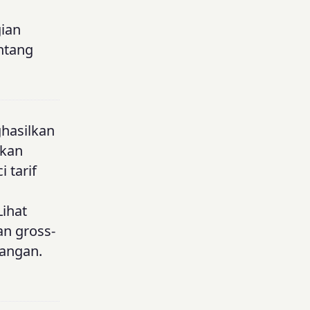
gian
entang
ghasilkan
nkan
 tarif
Lihat
kan gross-
angan.