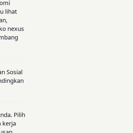
nomi
 lihat
an,
iko nexus
ambang
n Sosial
andingkan
da. Pilih
 kerja
tusan