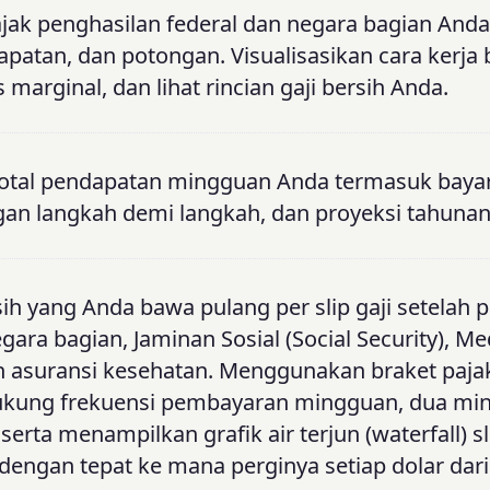
ajak penghasilan federal dan negara bagian And
patan, dan potongan. Visualisasikan cara kerja 
s marginal, dan lihat rincian gaji bersih Anda.
total pendapatan mingguan Anda termasuk baya
gan langkah demi langkah, dan proyeksi tahunan
sih yang Anda bawa pulang per slip gaji setelah 
gara bagian, Jaminan Sosial (Social Security), Me
an asuransi kesehatan. Menggunakan braket pajak
ukung frekuensi pembayaran mingguan, dua mi
rta menampilkan grafik air terjun (waterfall) sli
engan tepat ke mana perginya setiap dolar dari 