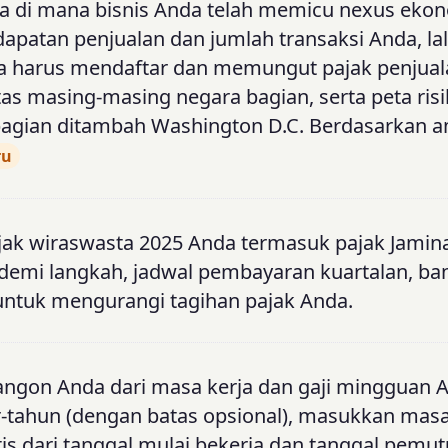
sa di mana bisnis Anda telah memicu nexus eko
patan penjualan dan jumlah transaksi Anda, lalu
da harus mendaftar dan memungut pajak penjual
s masing-masing negara bagian, serta peta ris
bagian ditambah Washington D.C. Berdasarkan 
ru
ajak wiraswasta 2025 Anda termasuk pajak Jamina
 demi langkah, jadwal pembayaran kuartalan, b
untuk mengurangi tagihan pajak Anda.
angon Anda dari masa kerja dan gaji mingguan An
-tahun (dengan batas opsional), masukkan masa
is dari tanggal mulai bekerja dan tanggal pemu