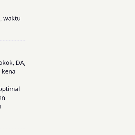
h, waktu
okok, DA,
A kena
optimal
an
u