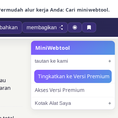
Permudah alur kerja Anda: Cari miniwebtool.
bahkan
membagikan
MiniWebtool
tautan ke kami
Tingkatkan ke Versi Premium
tau
yaran
Akses Versi Premium
Kotak Alat Saya