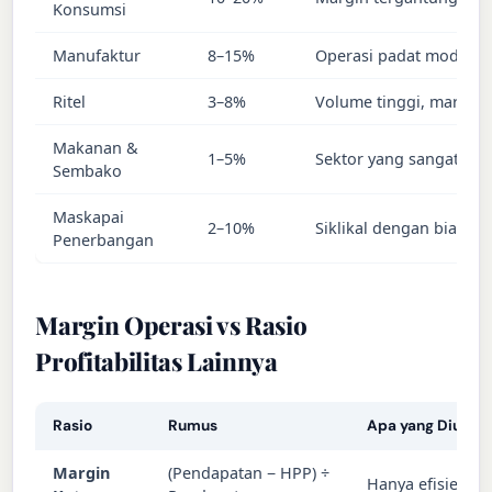
Konsumsi
Manufaktur
8–15%
Operasi padat modal
Ritel
3–8%
Volume tinggi, margin t
Makanan &
1–5%
Sektor yang sangat kom
Sembako
Maskapai
2–10%
Siklikal dengan biaya te
Penerbangan
Margin Operasi vs Rasio
Profitabilitas Lainnya
Rasio
Rumus
Apa yang Diukur
Margin
(Pendapatan − HPP) ÷
Hanya efisiensi 