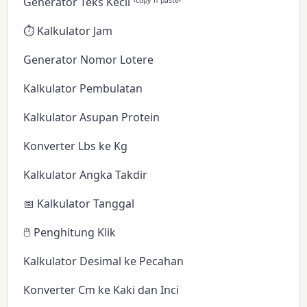
Generator Teks Kecil ⁽ᶜᵒᵖʸ ⁿ ᵖᵃˢᵗᵉ⁾
⏱️ Kalkulator Jam
Generator Nomor Lotere
Kalkulator Pembulatan
Kalkulator Asupan Protein
Konverter Lbs ke Kg
Kalkulator Angka Takdir
📅 Kalkulator Tanggal
🖱️ Penghitung Klik
Kalkulator Desimal ke Pecahan
Konverter Cm ke Kaki dan Inci