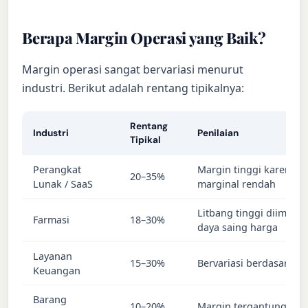
Berapa Margin Operasi yang Baik?
Margin operasi sangat bervariasi menurut
industri. Berikut adalah rentang tipikalnya:
Rentang
Industri
Penilaian
Tipikal
Perangkat
Margin tinggi karena b
20–35%
Lunak / SaaS
marginal rendah
Litbang tinggi diimban
Farmasi
18–30%
daya saing harga
Layanan
15–30%
Bervariasi berdasarka
Keuangan
Barang
10–20%
Margin tergantung pa