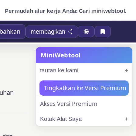
Permudah alur kerja Anda: Cari miniwebtool.
bahkan
membagikan
MiniWebtool
tautan ke kami
Tingkatkan ke Versi Premium
buhan
Akses Versi Premium
Kotak Alat Saya