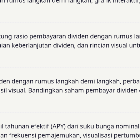
 rumus langkah demi langkah, grafik interaktif
tung rasio pembayaran dividen dengan rumus l
aian keberlanjutan dividen, dan rincian visual un
ividen dengan rumus langkah demi langkah, perb
hasil visual. Bandingkan saham pembayar dividen
.
il tahunan efektif (APY) dari suku bunga nomina
an frekuensi pemajemukan, visualisasi pertumb