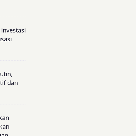
investasi
isasi
utin,
tif dan
ikan
gkan
gan