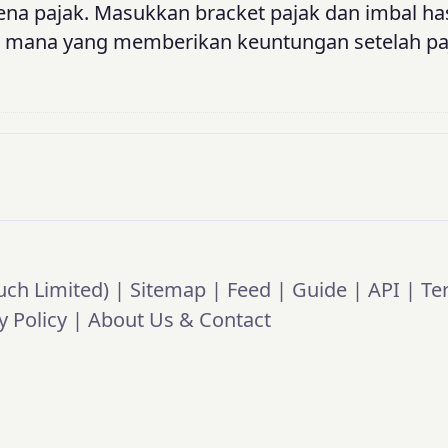
ena pajak. Masukkan bracket pajak dan imbal has
si mana yang memberikan keuntungan setelah pa
ch Limited) |
Sitemap
|
Feed
|
Guide
|
API
|
Te
y Policy
|
About Us & Contact