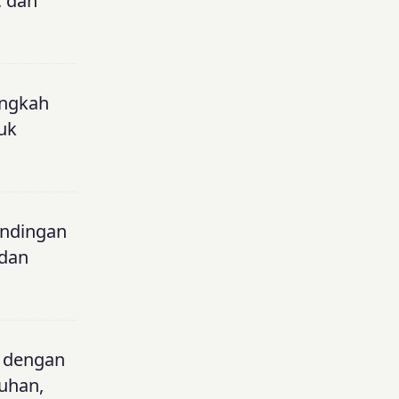
, dan
angkah
tuk
andingan
 dan
l dengan
uhan,