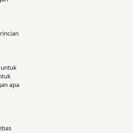
rincian
n untuk
ntuk
gan apa
bebas