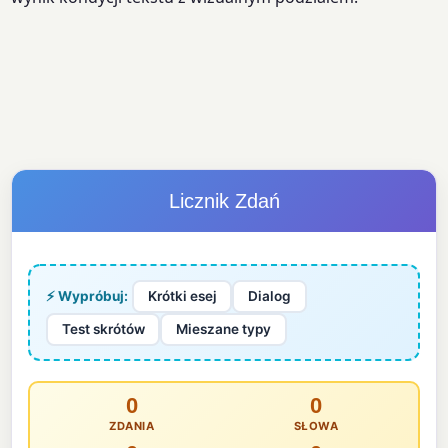
Licznik Zdań
⚡ Wypróbuj:
Krótki esej
Dialog
Test skrótów
Mieszane typy
0
0
ZDANIA
SŁOWA