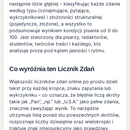
następnie idzie głębiej – klasyfikując każde zdanie
według typu (oznajmujące, pytające,
wykrzyknikowe) i złożoności strukturalnej
(pojedyncze, złożone), a wszystko to
podsumowuje wynikiem kondycji pisania od 0 do
100. Jest stworzony dla pisarzy, redaktorów,
studentów, twórców treści i każdego, kto
analizuje prozę pod kątem jasności i rytmu.
Co wyróżnia ten Licznik Zdań
Większość liczników zdań online po prostu dzieli
tekst przy każdej kropce, znaku zapytania lub
wykrzykniku – co oznacza, że błędnie liczą skróty
takie jak „Pan”, „np.” lub „U.S.A.” jako pełne zdania,
znacznie zawyżając wynik. To narzędzie
utrzymuje listę ponad stu powszechnych skrótów,
rozpoznaje liczby dziesiętne oraz wielokropki i
traktuje znak interpunkcyjny jako prawdziwy