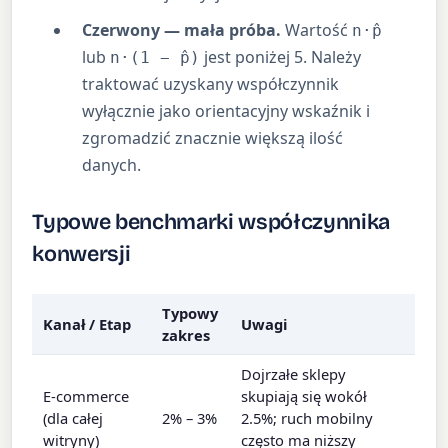
Czerwony — mała próba.
Wartość
n·p̂
lub
jest poniżej 5. Należy
n·(1 − p̂)
traktować uzyskany współczynnik
wyłącznie jako orientacyjny wskaźnik i
zgromadzić znacznie większą ilość
danych.
Typowe benchmarki współczynnika
konwersji
Typowy
Kanał / Etap
Uwagi
zakres
Dojrzałe sklepy
E-commerce
skupiają się wokół
(dla całej
2% – 3%
2.5%; ruch mobilny
witryny)
często ma niższy