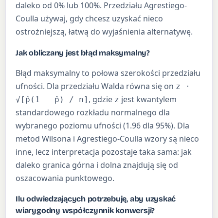
daleko od 0% lub 100%. Przedziału Agrestiego-
Coulla używaj, gdy chcesz uzyskać nieco
ostrożniejszą, łatwą do wyjaśnienia alternatywę.
Jak obliczany jest błąd maksymalny?
Błąd maksymalny to połowa szerokości przedziału
ufności. Dla przedziału Walda równa się on
z ·
, gdzie
jest kwantylem
√[p̂(1 − p̂) / n]
z
standardowego rozkładu normalnego dla
wybranego poziomu ufności (1.96 dla 95%). Dla
metod Wilsona i Agrestiego-Coulla wzory są nieco
inne, lecz interpretacja pozostaje taka sama: jak
daleko granica górna i dolna znajdują się od
oszacowania punktowego.
Ilu odwiedzających potrzebuję, aby uzyskać
wiarygodny współczynnik konwersji?