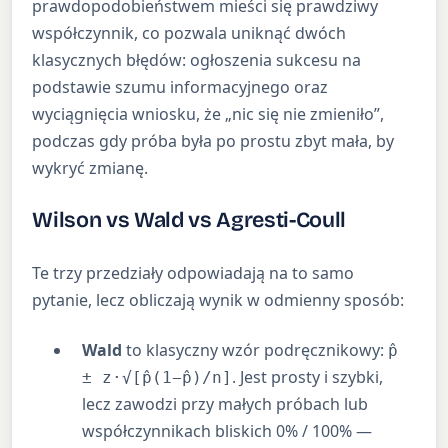
prawdopodobieństwem mieści się prawdziwy
współczynnik, co pozwala uniknąć dwóch
klasycznych błędów: ogłoszenia sukcesu na
podstawie szumu informacyjnego oraz
wyciągnięcia wniosku, że „nic się nie zmieniło”,
podczas gdy próba była po prostu zbyt mała, by
wykryć zmianę.
Wilson vs Wald vs Agresti-Coull
Te trzy przedziały odpowiadają na to samo
pytanie, lecz obliczają wynik w odmienny sposób:
Wald
to klasyczny wzór podręcznikowy:
p̂
. Jest prosty i szybki,
± z·√[p̂(1−p̂)/n]
lecz zawodzi przy małych próbach lub
współczynnikach bliskich 0% / 100% —