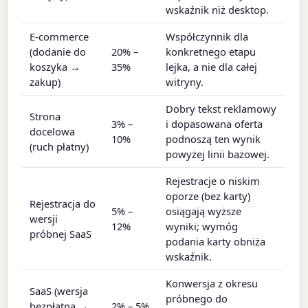
wskaźnik niż desktop.
E-commerce
Współczynnik dla
(dodanie do
20% –
konkretnego etapu
koszyka →
35%
lejka, a nie dla całej
zakup)
witryny.
Dobry tekst reklamowy
Strona
3% –
i dopasowana oferta
docelowa
10%
podnoszą ten wynik
(ruch płatny)
powyżej linii bazowej.
Rejestracje o niskim
oporze (bez karty)
Rejestracja do
5% –
osiągają wyższe
wersji
12%
wyniki; wymóg
próbnej SaaS
podania karty obniża
wskaźnik.
Konwersja z okresu
SaaS (wersja
próbnego do
bezpłatna →
2% – 5%