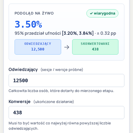
PODGLĄD NA ŻYWO
✓ wiarygodna
3.50%
95% przedział ufności
[3.20%, 3.84%]
· ± 0.32 pp
ODWIEDZAJĄCY
SKONWERTOWANI
→
12,500
438
Odwiedzający
(sesje / wersje próbne)
Całkowita liczba osób, które dotarły do mierzonego etapu.
Konwersje
(ukończone działanie)
Musi to być wartość co najwyżej równa powyższej liczbie
odwiedzających.