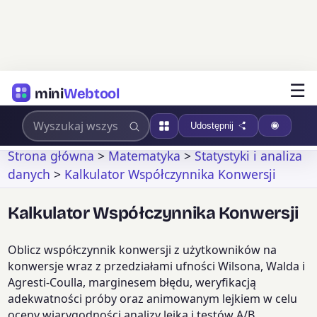
☰
mini
Webtool
Udostępnij
Strona główna
>
Matematyka
>
Statystyki i analiza
danych
>
Kalkulator Współczynnika Konwersji
Kalkulator Współczynnika Konwersji
Oblicz współczynnik konwersji z użytkowników na
konwersje wraz z przedziałami ufności Wilsona, Walda i
Agresti-Coulla, marginesem błędu, weryfikacją
adekwatności próby oraz animowanym lejkiem w celu
oceny wiarygodności analizy lejka i testów A/B.