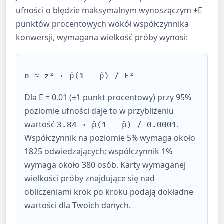
ufności o błędzie maksymalnym wynoszączym ±E
punktów procentowych wokół współczynnika
konwersji, wymagana wielkość próby wynosi:
n ≈ z² · p̂(1 − p̂) / E²
Dla E = 0.01 (±1 punkt procentowy) przy 95%
poziomie ufności daje to w przybliżeniu
wartość
.
3.84 · p̂(1 − p̂) / 0.0001
Współczynnik na poziomie 5% wymaga około
1825 odwiedzających; współczynnik 1%
wymaga około 380 osób. Karty wymaganej
wielkości próby znajdujące się nad
obliczeniami krok po kroku podają dokładne
wartości dla Twoich danych.