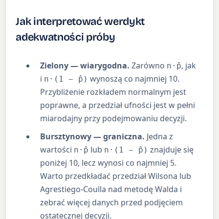
Jak interpretować werdykt
adekwatności próby
Zielony — wiarygodna.
Zarówno
, jak
n·p̂
i
wynoszą co najmniej 10.
n·(1 − p̂)
Przybliżenie rozkładem normalnym jest
poprawne, a przedział ufności jest w pełni
miarodajny przy podejmowaniu decyzji.
Bursztynowy — graniczna.
Jedna z
wartości
lub
znajduje się
n·p̂
n·(1 − p̂)
poniżej 10, lecz wynosi co najmniej 5.
Warto przedkładać przedział Wilsona lub
Agrestiego-Coulla nad metodę Walda i
zebrać więcej danych przed podjęciem
ostatecznej decyzji.