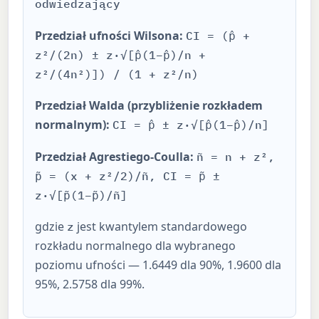
odwiedzający
Przedział ufności Wilsona:
CI = (p̂ +
z²/(2n) ± z·√[p̂(1−p̂)/n +
z²/(4n²)]) / (1 + z²/n)
Przedział Walda (przybliżenie rozkładem
normalnym):
CI = p̂ ± z·√[p̂(1−p̂)/n]
Przedział Agrestiego-Coulla:
ñ = n + z²,
p̃ = (x + z²/2)/ñ, CI = p̃ ±
z·√[p̃(1−p̃)/ñ]
gdzie
jest kwantylem standardowego
z
rozkładu normalnego dla wybranego
poziomu ufności — 1.6449 dla 90%, 1.9600 dla
95%, 2.5758 dla 99%.