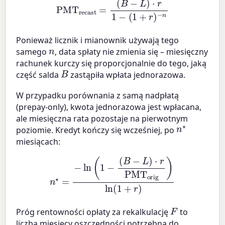
Ponieważ licznik i mianownik używają tego
n
samego
, data spłaty nie zmienia się – miesięczny
rachunek kurczy się proporcjonalnie do tego, jaką
B
część salda
zastąpiła wpłata jednorazowa.
W przypadku porównania z samą nadpłatą
(prepay-only), kwota jednorazowa jest wpłacana,
ale miesięczna rata pozostaje na pierwotnym
n
⋆
poziomie. Kredyt kończy się wcześniej, po
miesiącach:
(
B
−
L
)
⋅
r
n
PMT
⋆
=
−
orig
ln
(
1
−
)
ln
(
1
+
r
)
F
Próg rentowności opłaty za rekalkulację
to
liczba miesięcy oszczędności potrzebna do