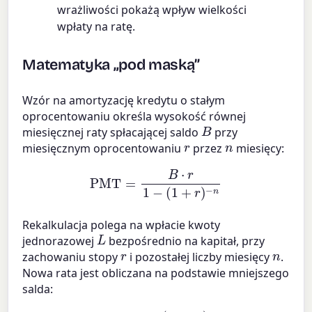
wrażliwości pokażą wpływ wielkości
wpłaty na ratę.
Matematyka „pod maską”
Wzór na amortyzację kredytu o stałym
oprocentowaniu określa wysokość równej
B
miesięcznej raty spłacającej saldo
przy
r
n
miesięcznym oprocentowaniu
przez
miesięcy:
PMT
=
B
⋅
r
1
−
(
1
+
r
)
−
n
Rekalkulacja polega na wpłacie kwoty
L
jednorazowej
bezpośrednio na kapitał, przy
r
n
zachowaniu stopy
i pozostałej liczby miesięcy
.
Nowa rata jest obliczana na podstawie mniejszego
salda:
(
B
−
PMT
L
)
⋅
r
1
recast
−
(
1
+
r
=
)
−
n