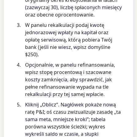
oryginalny okres kredytowania w latach
(zazwyczaj 30), liczbę spłaconych miesięcy
oraz obecne oprocentowanie.
W panelu rekalkulacji podaj kwotę
jednorazowej wpłaty na kapitał oraz
opłatę serwisową, którą pobiera Twój
bank (jeśli nie wiesz, wpisz domyślne
$250).
Opcjonalnie, w panelu refinansowania,
wpisz stopę procentową i szacowane
koszty zamknięcia, aby sprawdzić, jak
pełne refinansowanie wypada na tle
rekalkulacji przy tej samej wpłacie.
Kliknij „Oblicz”. Nagłówek pokaże nową
ratę P&I; oś czasu zwizualizuje zasadę „ta
sama meta, mniejsze kroki”; tabela
porówna wszystkie ścieżki; wykres
wykreśli saldo w czasie, a słupki