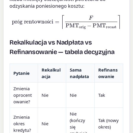
odzyskania poniesionego kosztu:
próg rentowności
=
⌈
F
PMT
orig
−
PMT
recast
⌉
ó
ś
Rekalkulacja vs Nadpłata vs
Refinansowanie — tabela decyzyjna
Rekalkul
Sama
Refinans
Pytanie
acja
nadpłata
owanie
Zmienia
oprocent
Nie
Nie
Tak
owanie?
Nie
Zmienia
(kończy
Tak (nowy
okres
Nie
się
okres)
kredytu?