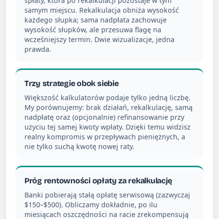
spłaty, która po rekalkulacji pozostaje w tym
samym miejscu. Rekalkulacja obniża wysokość
każdego słupka; sama nadpłata zachowuje
wysokość słupków, ale przesuwa flagę na
wcześniejszy termin. Dwie wizualizacje, jedna
prawda.
Trzy strategie obok siebie
Większość kalkulatorów podaje tylko jedną liczbę.
My porównujemy: brak działań, rekalkulację, samą
nadpłatę oraz (opcjonalnie) refinansowanie przy
użyciu tej samej kwoty wpłaty. Dzięki temu widzisz
realny kompromis w przepływach pieniężnych, a
nie tylko suchą kwotę nowej raty.
Próg rentowności opłaty za rekalkulację
Banki pobierają stałą opłatę serwisową (zazwyczaj
$150–$500). Obliczamy dokładnie, po ilu
miesiącach oszczędności na racie zrekompensują