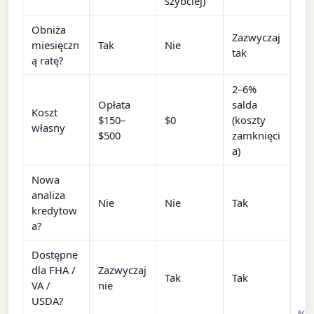
szybciej)
Obniża
Zazwyczaj
miesięczn
Tak
Nie
tak
ą ratę?
2–6%
Opłata
salda
Koszt
$150–
$0
(koszty
własny
$500
zamknięci
a)
Nowa
analiza
Nie
Nie
Tak
kredytow
a?
Dostępne
dla FHA /
Zazwyczaj
Tak
Tak
VA /
nie
USDA?
%
%