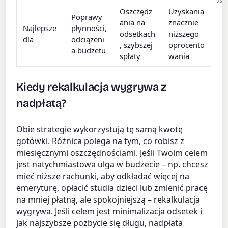
Oszczędz
Uzyskania
Poprawy
ania na
znacznie
Najlepsze
płynności,
odsetkach
niższego
dla
odciążeni
, szybszej
oprocento
a budżetu
spłaty
wania
Kiedy rekalkulacja wygrywa z
nadpłatą?
Obie strategie wykorzystują tę samą kwotę
gotówki. Różnica polega na tym, co robisz z
miesięcznymi oszczędnościami. Jeśli Twoim celem
jest natychmiastowa ulga w budżecie – np. chcesz
mieć niższe rachunki, aby odkładać więcej na
emeryturę, opłacić studia dzieci lub zmienić pracę
na mniej płatną, ale spokojniejszą – rekalkulacja
wygrywa. Jeśli celem jest minimalizacja odsetek i
jak najszybsze pozbycie się długu, nadpłata