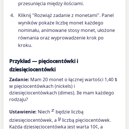
przesunięcia między ilościami.
Kliknij "Rozwiąż zadanie z monetami". Panel
wyników pokaże liczbę monet każdego
nominału, animowane stosy monet, ułożone
równania oraz wyprowadzenie krok po
kroku.
Przykład — pięciocentówki i
dziesięciocentówki
Zadanie:
Mam 20 monet o łącznej wartości 1,40 $
w pięciocentówkach (nickels) i
dziesięciocentówkach (dimes). Ile mam każdego
rodzaju?
x
Ustawienie:
Niech
będzie liczbą
y
dziesięciocentówek, a
liczbą pięciocentówek.
Każda dziesięciocentówka jest warta 10¢, a