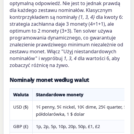
optymalną odpowiedź. Nie jest to jednak prawdą
dla każdego zestawu nominałów. Klasycznym
kontrprzykładem są nominały
{1, 3, 4}
dla kwoty 6:
strategia zachłanna daje 3 monety (4+1+1), ale
optimum to 2 monety (3+3). Ten solver używa
programowania dynamicznego, co gwarantuje
znalezienie prawdziwego minimum niezależnie od
zestawu monet. Włącz "Użyj niestandardowych
nominałów" i wypróbuj
1, 3, 4
dla wartości 6, aby
zobaczyć różnicę na żywo.
Nominały monet według walut
Waluta
Standardowe monety
USD ($)
1¢ penny, 5¢ nickel, 10¢ dime, 25¢ quarter, 50¢
półdolarówka, 1 $ dolar
GBP (£)
1p, 2p, 5p, 10p, 20p, 50p, £1, £2