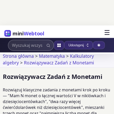
☰
mini
Webtool
Udostępnij
Strona główna
>
Matematyka
>
Kalkulatory
algebry
>
Rozwiązywacz Zadań z Monetami
Rozwiązywacz Zadań z Monetami
Rozwiązuj klasyczne zadania z monetami krok po kroku
— "Mam N monet o łącznej wartości V w niklówkach i
dziesięciocentówkach", "dwa razy więcej
ćwierćdolarówek niż dziesięciocentówek", mieszanki
trzech monet oraz "najmniejsza liczba monet dla