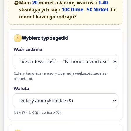
🪙
Mam
20
monet o łącznej wartości
1.40
,
składających się z
10¢ Dime
i
5¢ Nickel
. Ile
monet każdego rodzaju?
Wybierz typ zagadki
1
Wzór zadania
Cztery kanoniczne wzory obejmują większość zadań z
monetami.
Waluta
USA ($), UK (£) lub Euro (€).