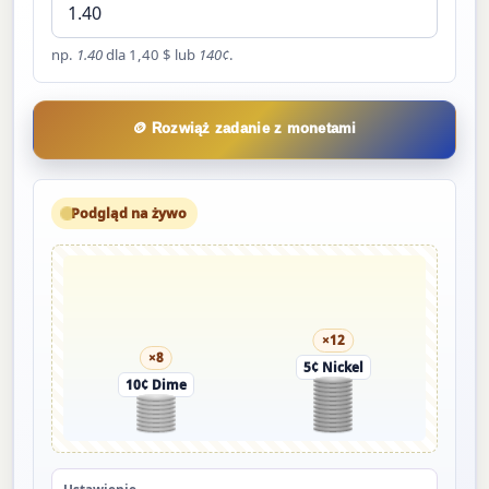
np.
1.40
dla 1,40 $ lub
140¢
.
🪙 Rozwiąż zadanie z monetami
Podgląd na żywo
×12
×8
5¢ Nickel
10¢ Dime