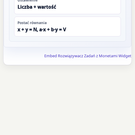
Ustawienie
Liczba + wartość
Postać równania
x + y = N, a·x + b·y = V
Embed Rozwiązywacz Zadań z Monetami Widget