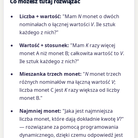
Co możesz tutaj rozwiązać
Liczba + wartość:
"Mam
N
monet o dwóch
nominałach o łącznej wartości
V
. Ile sztuk
każdego z nich?"
Wartość + stosunek:
"Mam
K
razy więcej
monet A niż monet B; całkowita wartość to
V
.
Ile sztuk każdego z nich?"
Mieszanka trzech monet:
"
N
monet trzech
różnych nominałów ma łączną wartość
V
;
liczba monet C jest
K
razy większa od liczby
monet B."
Najmniej monet:
"Jaka jest najmniejsza
liczba monet, które dają dokładnie kwotę
V
?"
— rozwiązane za pomocą programowania
dynamicznego, dzięki czemu odpowiedź jest