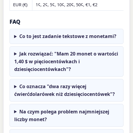
EUR (€)
1¢, 2¢, 5¢, 10¢, 20¢, 50¢, €1, €2
FAQ
Co to jest zadanie tekstowe z monetami?
Jak rozwiązać: "Mam 20 monet o wartości
1,40 $ w pięciocentówkach i
dziesięciocentówkach"?
Co oznacza "dwa razy więcej
ćwierćdolarówek niż dziesięciocentówek"?
Na czym polega problem najmniejszej
liczby monet?