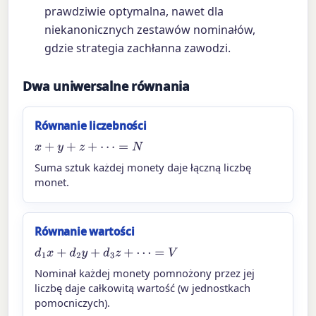
prawdziwie optymalna, nawet dla
niekanonicznych zestawów nominałów,
gdzie strategia zachłanna zawodzi.
Dwa uniwersalne równania
Równanie liczebności
x
+
y
+
z
+
⋯
=
N
Suma sztuk każdej monety daje łączną liczbę
monet.
Równanie wartości
d
1
x
+
d
2
y
+
d
3
z
+
⋯
=
V
Nominał każdej monety pomnożony przez jej
liczbę daje całkowitą wartość (w jednostkach
pomocniczych).