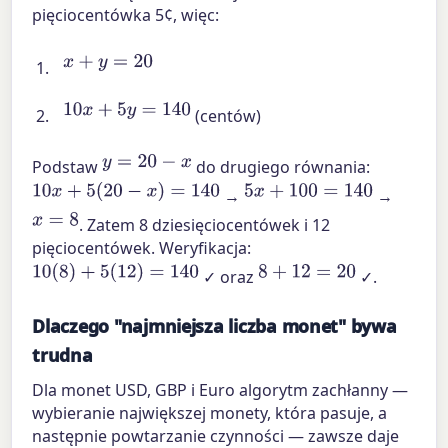
pięciocentówka 5¢, więc:
x
+
y
=
20
10
x
+
5
y
=
140
(centów)
y
=
20
−
x
Podstaw
do drugiego równania:
10
x
+
5
(
20
−
x
)
=
140
5
x
+
100
=
140
→
→
x
=
8
. Zatem 8 dziesięciocentówek i 12
pięciocentówek. Weryfikacja:
10
(
8
)
+
5
(
12
)
=
140
8
+
12
=
20
✓ oraz
✓.
Dlaczego "najmniejsza liczba monet" bywa
trudna
Dla monet USD, GBP i Euro algorytm zachłanny —
wybieranie największej monety, która pasuje, a
następnie powtarzanie czynności — zawsze daje